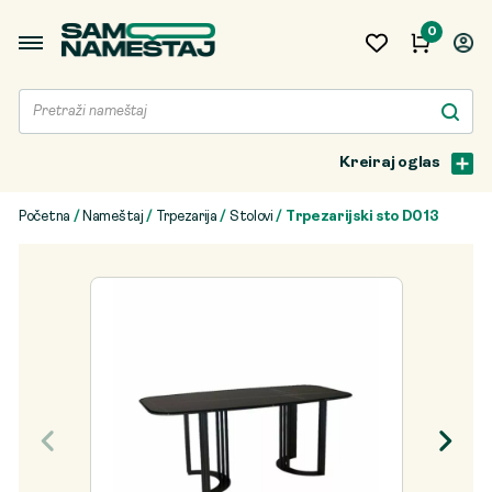
0
Kreiraj oglas
Početna
/
Nameštaj
/
Trpezarija
/
Stolovi
/ Trpezarijski sto D013