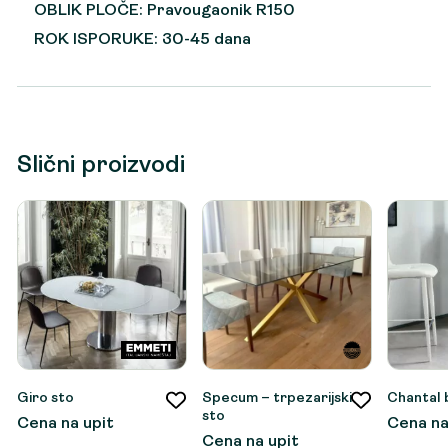
OBLIK PLOČE: Pravougaonik R150
ROK ISPORUKE: 30-45 dana
Slični proizvodi
Giro sto
Specum – trpezarijski
Chantal 
sto
Cena na upit
Cena na
Cena na upit