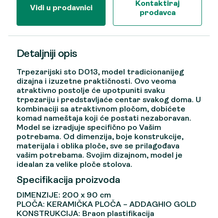
Kontaktiraj
Vidi u prodavnici
prodavca
Detaljniji opis
Trpezarijski sto D013, model tradicionanijeg
dizajna i izuzetne praktičnosti. Ovo veoma
atraktivno postolje će upotpuniti svaku
trpezariju i predstavljaće centar svakog doma. U
kombinaciji sa atraktivnom pločom, dobićete
komad nameštaja koji će postati nezaboravan.
Model se izradjuje specifično po Vašim
potrebama. Od dimenzija, boje konstrukcije,
materijala i oblika ploče, sve se prilagođava
vašim potrebama. Svojim dizajnom, model je
idealan za velike ploče stolova.
Specifikacija proizvoda
DIMENZIJE: 200 x 90 cm
PLOČA: KERAMIČKA PLOČA – ADDAGHIO GOLD
KONSTRUKCIJA: Braon plastifikacija