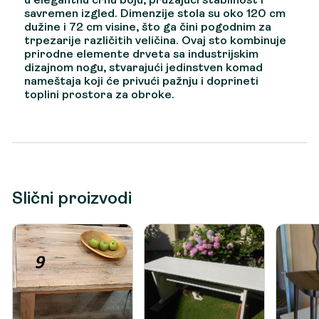
u elegantnu crnu boju, pružajući stabilnost i
savremen izgled. Dimenzije stola su oko 120 cm
dužine i 72 cm visine, što ga čini pogodnim za
trpezarije različitih veličina. Ovaj sto kombinuje
prirodne elemente drveta sa industrijskim
dizajnom nogu, stvarajući jedinstven komad
nameštaja koji će privući pažnju i doprineti
toplini prostora za obroke.
Slični proizvodi