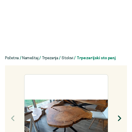
Početna
/
Nameštaj
/
Trpezarija
/
Stolovi
/ Trpezarijski sto panj