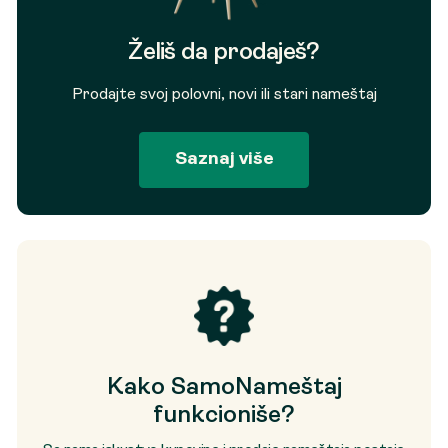
Želiš da prodaješ?
Prodajte svoj polovni, novi ili stari nameštaj
Saznaj više
Kako SamoNameštaj
funkcioniše?