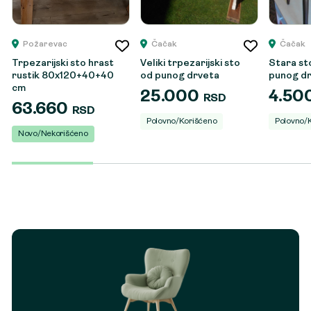
Požarevac
Čačak
Čačak
Trpezarijski sto hrast
Veliki trpezarijski sto
Stara st
rustik 80x120+40+40
od punog drveta
punog d
cm
25.000
4.50
RSD
63.660
RSD
Polovno/Korišćeno
Polovno/
Novo/Nekorišćeno