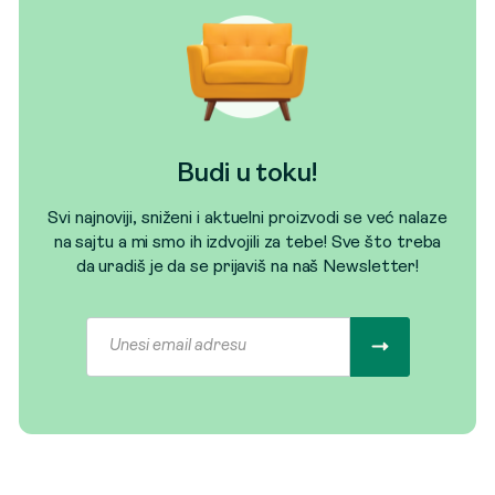
Budi u toku!
Svi najnoviji, sniženi i aktuelni proizvodi se već nalaze
na sajtu a mi smo ih izdvojili za tebe! Sve što treba
da uradiš je da se prijaviš na naš Newsletter!