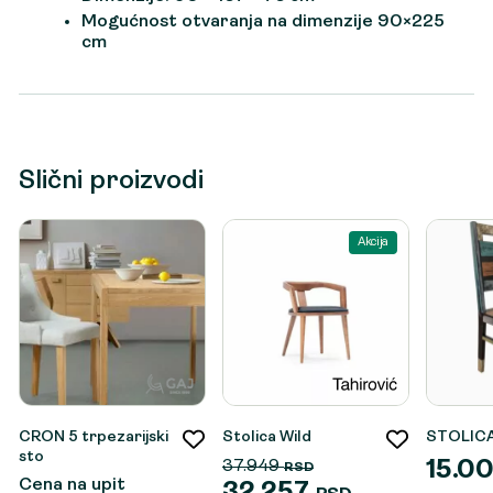
Mogućnost otvaranja na dimenzije 90×225
cm
Slični proizvodi
Akcija
CRON 5 trpezarijski
Stolica Wild
STOLIC
sto
37.949
15.0
RSD
Cena na upit