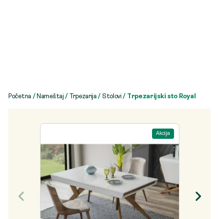
Početna
/
Nameštaj
/
Trpezarija
/
Stolovi
/ Trpezarijski sto Royal
Akcija