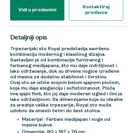
Kontaktiraj
Vidi u prodavnici
prodavca
Detaljniji opis
Trpezarijski sto Royal predstavlja savršenu
kombinaciju modernog i klasičnog dizajna.
Sastavljen je od kombinacije furniranog i
farbanog medijapana, što mu daje izdržljivost i
lako održavanje, dok su drvene nogice izrađene
od masiva za dodatnu stabilnost i čvrstinu.
Ovaj sto se ističe svojom belom sjajnom pločom,
koja mu daje eleganciju i sofisticiranost. Ploča
ima sjajni finiš, što joj daje moderan izgled i čini je
lako održavljivom. Sa dimenzijama koje su idealne
za srednje velike trpezarije, Royal sto može
udobno da smesti četiri do šest stolica.
Materijal : Farbani medijapan i noge od
masiva bukve
Dimenzije: 90 × 167 × 76 cm