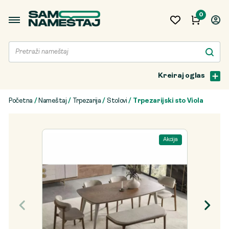
0
Kreiraj oglas
Početna
/
Nameštaj
/
Trpezarija
/
Stolovi
/ Trpezarijski sto Viola
Akcija