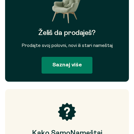
Želiš da prodaješ?
Prodajte svoj polovni, novi ili stari nameštaj
Saznaj više
Kako SamoNameštaj