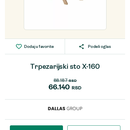
Dodaj u favorite
Podeli oglas
Trpezarijski sto X-160
88.187
RSD
Originalna
66.140
RSD
cena
Trenutna
je
cena
bila:
je:
88.187 RSD.
66.140 RSD.