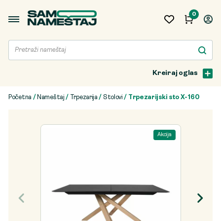
0
Kreiraj oglas
Početna
/
Nameštaj
/
Trpezarija
/
Stolovi
/ Trpezarijski sto X-160
Akcija