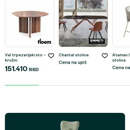
Val trpezarijski sto –
Chantal stolice
Ataman l
kružni
stolica
Cena na upit
Cena na
151.410
RSD