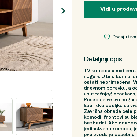
Vidi u prodav
Dodaj u favo
Detaljniji opis
TV komoda u mid centur
nogari. U bilo kom pr
ostati neprimećena. Vr
dnevnom boravku, a odl
unutrašnjeg prostora, 
Poseduje retro nogare,
kao i dva odeljka sa vr
Završna obrada cele p
komodi, frontovi su blag
bezbedni. Ako odabere
jedinstvenu komodu, je
proizvoda je posebna. O