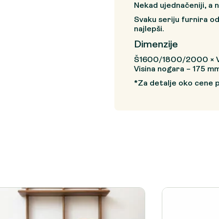
Nekad ujednačeniji, a n
Svaku seriju furnira od
najlepši.
Dimenzije
Š1600/1800/2000 × 
Visina nogara – 175 m
*Za detalje oko cene 