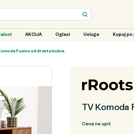
aloni
AKCIJA
Oglasi
Usluge
Kupuj po 
Komoda Fusion od drveta bukve
TV Komoda F
Cena na upit