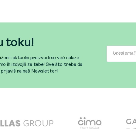
u toku!
sniženi i aktuelni proizvodi se već nalaze
mo ih izdvojili za tebe! Sve što treba da
e prijaviš na naš Newsletter!