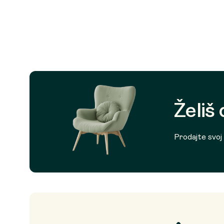
Želiš
Prodajte svoj p