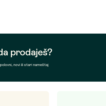
 da prodaješ?
olovni, novi ili stari nameštaj