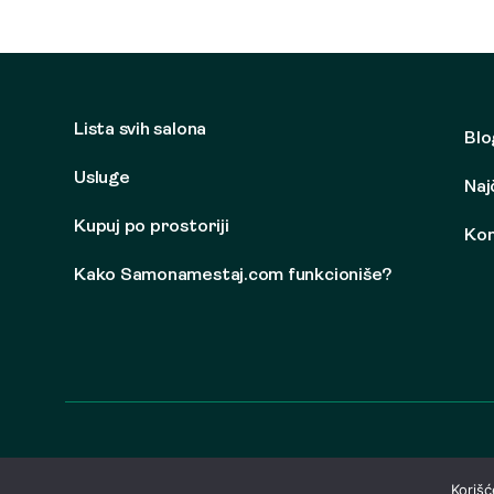
Lista svih salona
Blo
Usluge
Naj
Kupuj po prostoriji
Kon
Kako Samonamestaj.com funkcioniše?
Korišć