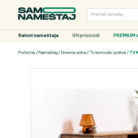
Saloni nameštaja
SN proizvodi
PREMIUM s
Početna
/
Nameštaj
/
Dnevna soba
/
Tv komode i police
/ TV 