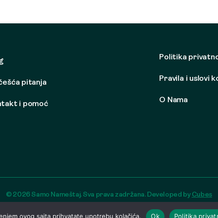
Politika privatn
g
Pravila i uslovi 
češća pitanja
O Nama
takt i pomoć
© 2026 Samo Nameštaj. Sva prava zadržana. Developed by
Cubes
enjem ovog sajta prihvatate upotrebu kolačića.
Ok
Politika privat