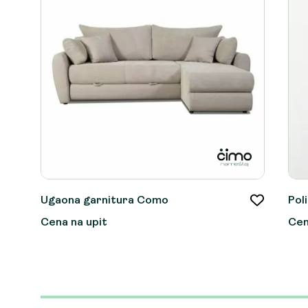
Ugaona garnitura Como
Pol
Cena na upit
Cen