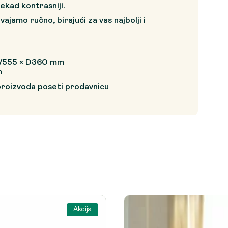
ekad kontrasniji.
vajamo ručno, birajući za vas najbolji i
V555 × D360 mm
m
proizvoda poseti prodavnicu
Akcija