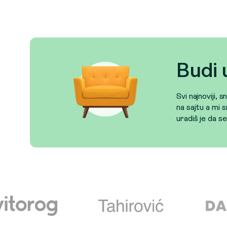
Budi 
Svi najnoviji, 
na sajtu a mi s
uradiš je da s