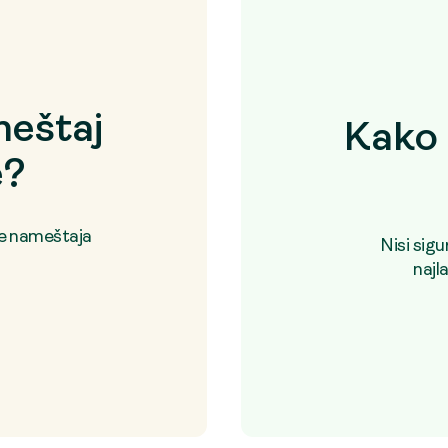
eštaj
Kako 
e?
je nameštaja
Nisi sig
najl