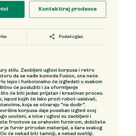
nici
Kontaktiraj prodavca
rite
Podeli oglas
y stilu. Zaobljeni uglovi korpusa i retro
ostoru da se nađe komoda Fusion, ona neće
lo lepo i funkcionalno će izgledati u svakom
ično će poslužiti i za oformljenje
što će biti jedan prijatan i kreativan proces.
 ispod kojih će lako proći robot-usisivač,
atancima, koja se otvaraju “na dodir”.
ovršine korpusa daje poseban izgled ovoj
o uvučeni, a ivice i uglovi su zaobljeni i
te frontove sa orahovim furnirom, dobičete
r je furnir prirodan materijal, a šara svakog
n će nekad biti tamniji, a nekad svetliji.