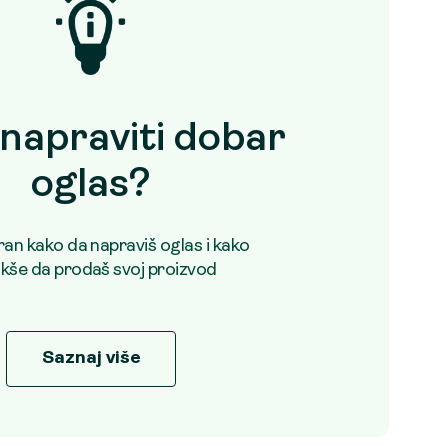
napraviti dobar
oglas?
uran kako da napraviš oglas i kako
akše da prodaš svoj proizvod
Saznaj više