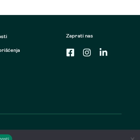
Zaprati nas
osti
korišćenja
nosti