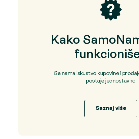
Kako SamoNam
funkcioniš
Sa nama iskustvo kupovine i proda
postaje jednostavno
Saznaj više