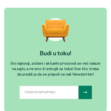
Budi u toku!
Svi najnoviji, sniženi i aktuelni proizvodi se već nalaze
na sajtu a mi smo ih izdvojili za tebe! Sve što treba
da uradiš je da se prijaviš na naš Newsletter!