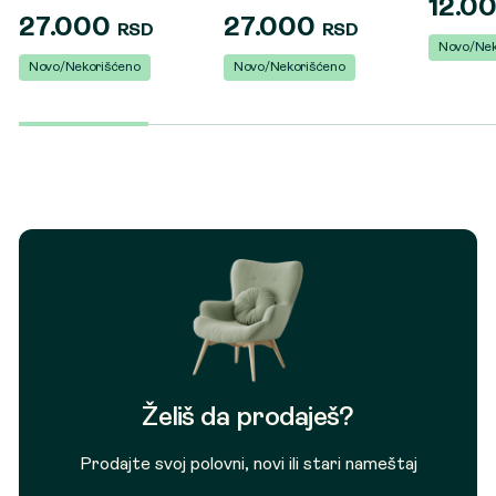
12.0
27.000
27.000
RSD
RSD
Novo/Nek
Novo/Nekorišćeno
Novo/Nekorišćeno
Želiš da prodaješ?
Prodajte svoj polovni, novi ili stari nameštaj