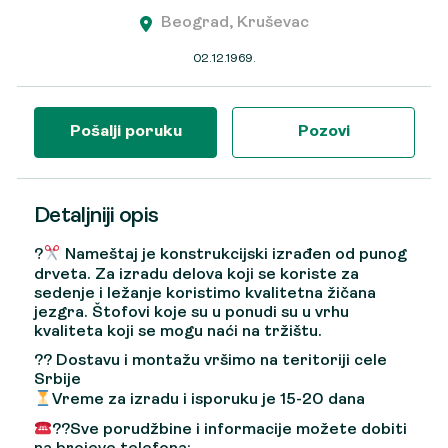
Beograd, Kruševac
02.12.1969.
Pošalji poruku
Pozovi
Detaljniji opis
?
Nameštaj je konstrukcijski izrađen od punog
drveta. Za izradu delova koji se koriste za
sedenje i ležanje koristimo kvalitetna žičana
jezgra. Štofovi koje su u ponudi su u vrhu
kvaliteta koji se mogu naći na tržištu.
?? Dostavu i montažu vršimo na teritoriji cele
Srbije
Vreme za izradu i isporuku je 15-20 dana
??Sve porudžbine i informacije možete dobiti