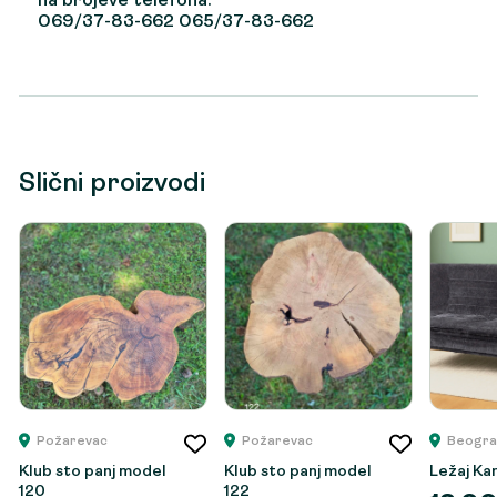
na brojeve telefona:
069/37-83-662 065/37-83-662
Slični proizvodi
Požarevac
Požarevac
Beogra
Klub sto panj model
Klub sto panj model
Ležaj Ka
120
122