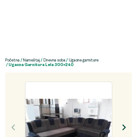
Početna
/
Nameštaj
/
Dnevna soba
/
Ugaone garniture
/ Ugaona Garnitura Lela 300×240