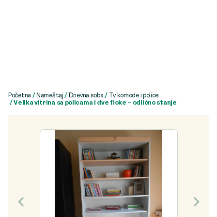
Početna
/
Nameštaj
/
Dnevna soba
/
Tv komode i police
/ Velika vitrina sa policama i dve fioke – odlično stanje