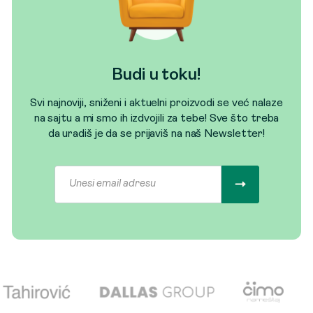
Budi u toku!
Svi najnoviji, sniženi i aktuelni proizvodi se već nalaze
na sajtu a mi smo ih izdvojili za tebe! Sve što treba
da uradiš je da se prijaviš na naš Newsletter!