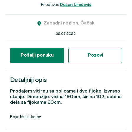
Prodavac
Dušan Urošević
Zapadni region, Čačak
22.07.2026.
Pošalji poruku
Pozovi
Detaljniji opis
Prodajem vitirnu sa policama i dve fijoke. Izvrsno
stanje. Dimenzije: visina 190cm, širina 102, dubina
dela sa fijokama 60cm.
Boja: Multi-kolor