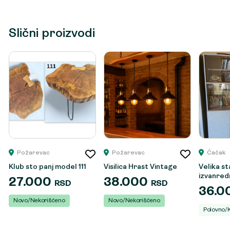
Slični proizvodi
Požarevac
Požarevac
Čačak
Klub sto panj model 111
Visilica Hrast Vintage
Velika st
izvanred
27.000
38.000
RSD
RSD
36.0
Novo/Nekorišćeno
Novo/Nekorišćeno
Polovno/