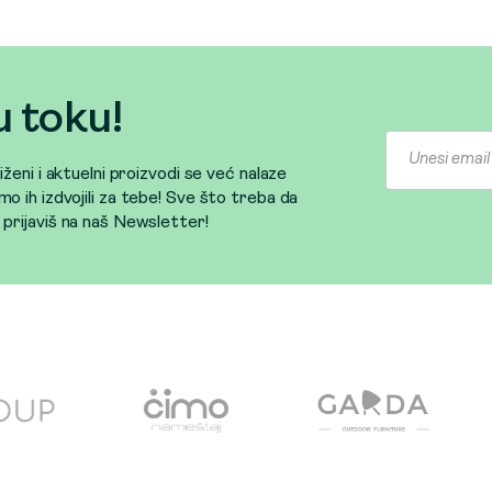
u toku!
sniženi i aktuelni proizvodi se već nalaze
mo ih izdvojili za tebe! Sve što treba da
e prijaviš na naš Newsletter!