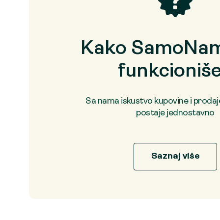
Kako SamoNam
funkcioniš
Sa nama iskustvo kupovine i proda
postaje jednostavno
Saznaj više