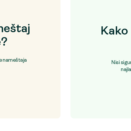
eštaj
Kako 
e?
je nameštaja
Nisi sig
najl