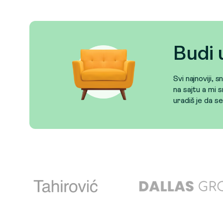
Budi 
Svi najnoviji, 
na sajtu a mi s
uradiš je da s