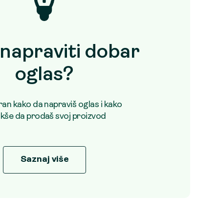
napraviti dobar
oglas?
uran kako da napraviš oglas i kako
akše da prodaš svoj proizvod
Saznaj više