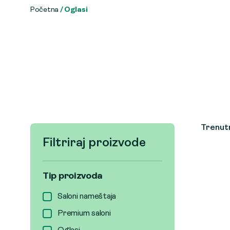
Početna
/ Oglasi
Trenutn
Filtriraj proizvode
Tip proizvoda
Saloni nameštaja
Premium saloni