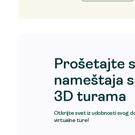
Prošetajte 
nameštaja s
3D turama
Otkrijte svet iz udobnosti svog d
virtualne ture!