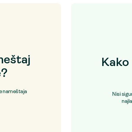
eštaj
Kako 
e?
je nameštaja
Nisi sig
najl