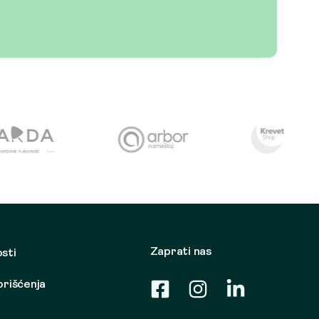
Zaprati nas
osti
korišćenja