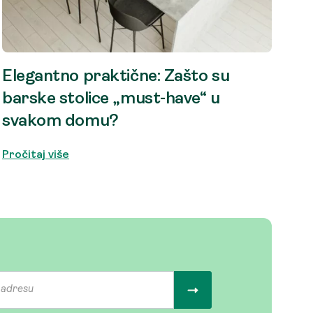
Elegantno praktične: Zašto su
barske stolice „must-have“ u
svakom domu?
Pročitaj više