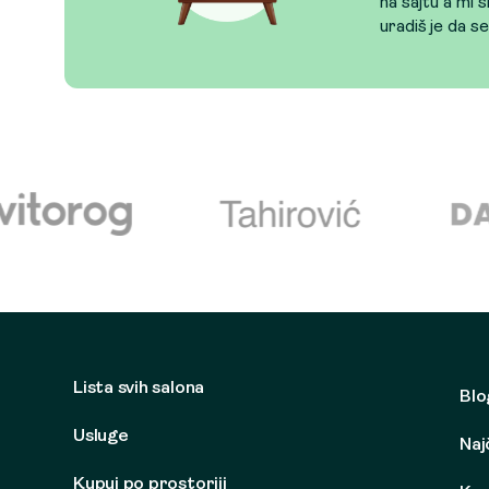
na sajtu a mi s
uradiš je da s
Lista svih salona
Blo
Usluge
Naj
Kupuj po prostoriji