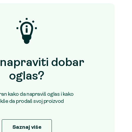
napraviti dobar
oglas?
uran kako da napraviš oglas i kako
akše da prodaš svoj proizvod
Saznaj više