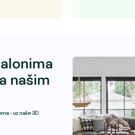
salonima
a našim
oma - uz naše 3D