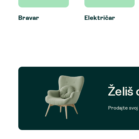
Bravar
Električar
Želiš
Prodajte svoj p