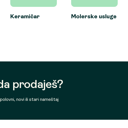
Keramičar
Molerske usluge
 da prodaješ?
olovni, novi ili stari nameštaj