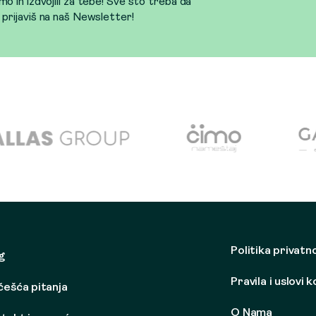
mo ih izdvojili za tebe! Sve što treba da
e prijaviš na naš Newsletter!
Politika privatn
g
Pravila i uslovi 
češća pitanja
O Nama