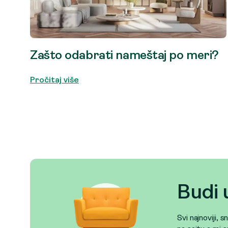
Zašto odabrati nameštaj po meri?
Pročitaj više
Budi 
Svi najnoviji, 