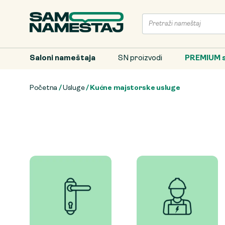
Saloni nameštaja
SN proizvodi
PREMIUM s
Početna
/
Usluge
/ Kućne majstorske usluge