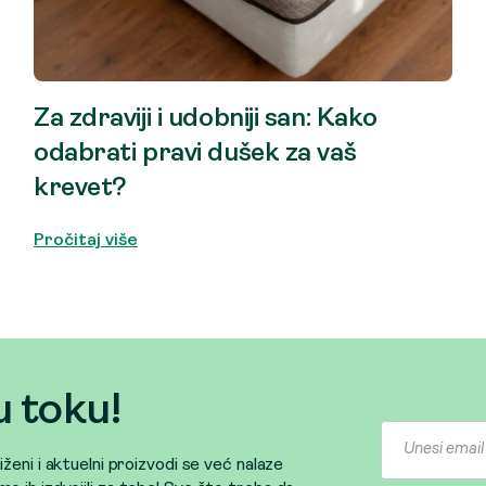
Za zdraviji i udobniji san: Kako
odabrati pravi dušek za vaš
krevet?
Pročitaj više
u toku!
sniženi i aktuelni proizvodi se već nalaze