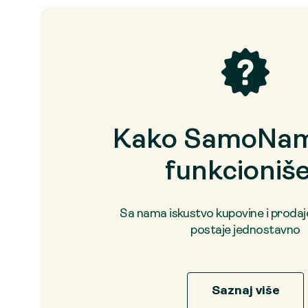
Kako SamoNam
funkcioniš
Sa nama iskustvo kupovine i proda
postaje jednostavno
Saznaj više