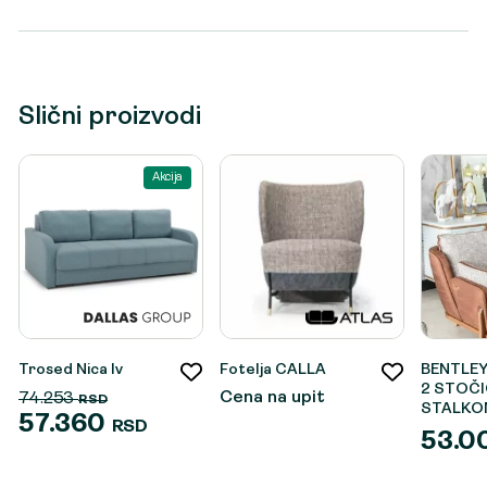
Slični proizvodi
Akcija
Trosed Nica Iv
Fotelja CALLA
BENTLEY
2 STOČI
Cena na upit
74.253
RSD
STALKO
57.360
RSD
53.0
Originalna
Trenutna
cena
cena