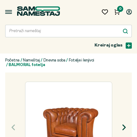
0
Kreiraj oglas
Početna
/
Nameštaj
/
Dnevna soba
/
Fotelje i lenjivci
/ BALMORAL fotelja