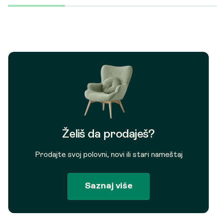
je
je:
bila:
57.360 RSD.
74.253 RSD.
Želiš da prodaješ?
Prodajte svoj polovni, novi ili stari nameštaj
Saznaj više