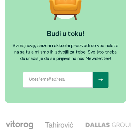
Budi u toku!
Svi najnoviji, sniženi i aktuelni proizvodi se već nalaze
na sajtu a mi smo ih izdvojili za tebe! Sve što treba
da uradiš je da se prijaviš na naš Newsletter!