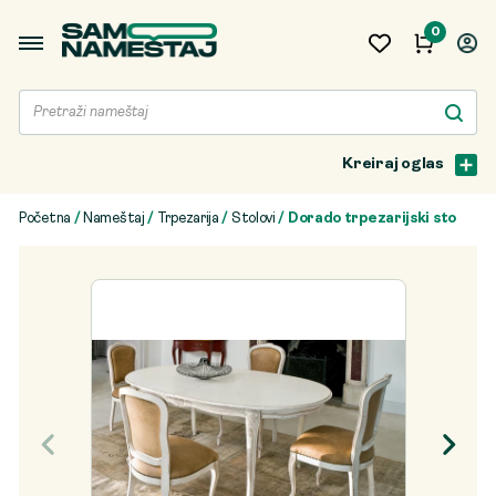
0
Kreiraj oglas
Početna
/
Nameštaj
/
Trpezarija
/
Stolovi
/ Dorado trpezarijski sto