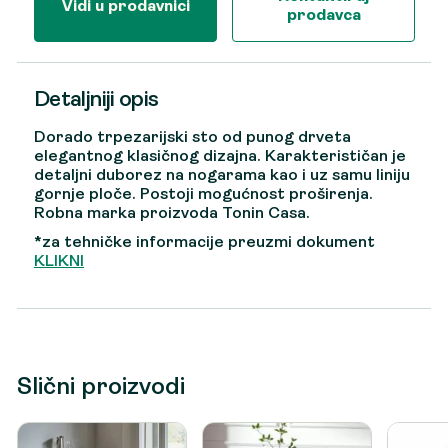
Vidi u prodavnici
prodavca
Detaljniji opis
Dorado trpezarijski sto od punog drveta
elegantnog klasičnog dizajna. Karakterističan je
detaljni duborez na nogarama kao i uz samu liniju
gornje ploče. Postoji mogućnost proširenja.
Robna marka proizvoda Tonin Casa.
*za tehničke informacije preuzmi dokument
KLIKNI
Slični proizvodi