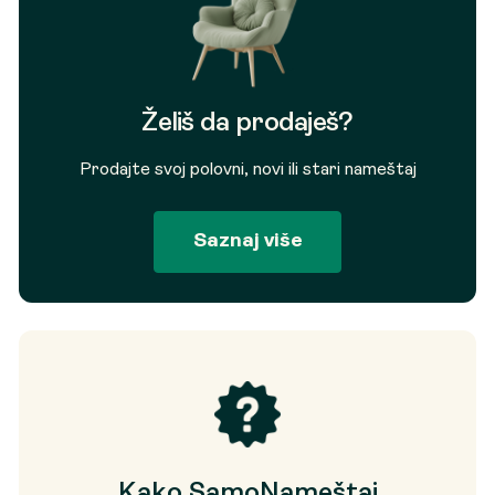
Želiš da prodaješ?
Prodajte svoj polovni, novi ili stari nameštaj
Saznaj više
Kako SamoNameštaj