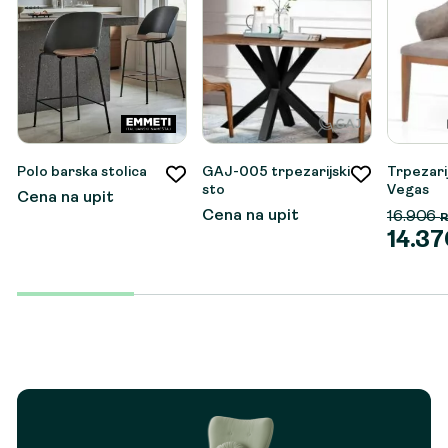
Polo barska stolica
GAJ-005 trpezarijski
Trpezarij
sto
Vegas
Cena na upit
Cena na upit
16.906
14.3
Origina
Trenut
cena
cena
je
je:
bila:
14.370 
16.906 