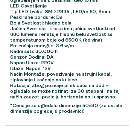
ogledala je 4 mm, peskirani deo 15 mm
LED Osvetljenje
Tip LED trake: SMD 2835 , LED/m 60, 8mm.
Peskirane bordure: Da
Boja Svetlosti: hladno bela.
Jačina Svetlosti: traka ima jačinu svetlosti od
330 lumena i emituje hladnu belu svetlost sa
temperaturom boje od 6500K (kelvina).
Potrošnja energije: 3.6 w/m
Radni sati: 30.000 h
Senzor Dodira: DA
Napon Ulaza: 220V
Izlazni Napon: 12V
Način Montaže: povezivanje na strujni kabal,
tiplovanje i kačenje na kukice.
Rotacija: Zbog pozicije prekidača na dodir
ogledalo se može rotirati za 90 stepeni i na taj
način zauzeti poziciju horizontalno i uspravno.
*Cena je za ogledalo dimenzije 50×80 (za ostale
dimenzije pogledaj u prodavnici)