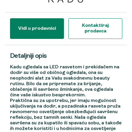
Kontaktiraj
Vidi u prodavnici
prodavca
Detaljniji opis
Kadu ogledala sa LED rasvetom i prekidačem na
dodir su više od običnog ogledala, ona su
neophodni alat za Vašu svakodnevnu beauty
rutinu. Bilo da se pripremate za brijanje,
oblačenje ili savršeno šminkanje, ova ogledala
čine vaše iskustvo besprekornim.
Praktična su za upotrebu, jer imaju mogućnost
uključivanja na dodir, a pozadinska rasveta pruža
ravnomerno osvetljenje obezbeđujući savršenu
reflekciju, bez tamnih senki. Naša ogledala
savršena su za kupatilo ili spavaću sobu, a takođe
ih možete koristiti i u hodnicima za osvetljenje