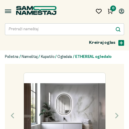
0
Kreiraj oglas
Početna
/
Nameštaj
/
Kupatilo
/
Ogledala
/ ETHEREAL ogledalo