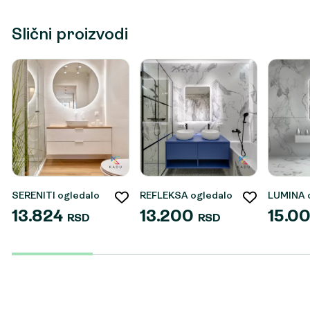
Slični proizvodi
SERENITI ogledalo
REFLEKSA ogledalo
LUMINA 
13.824
13.200
15.0
RSD
RSD