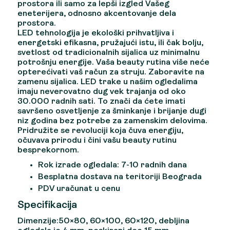
prostora ili samo za lepši izgled Vašeg
eneterijera, odnosno akcentovanje dela
prostora.
LED tehnologija je ekološki prihvatljiva i
energetski efikasna, pružajući istu, ili čak bolju,
svetlost od tradicionalnih sijalica uz minimalnu
potrošnju energije. Vaša beauty rutina više neće
opterećivati vaš račun za struju. Zaboravite na
zamenu sijalica. LED trake u našim ogledalima
imaju neverovatno dug vek trajanja od oko
30.000 radnih sati. To znači da ćete imati
savršeno osvetljenje za šminkanje i brijanje dugi
niz godina bez potrebe za zamenskim delovima.
Pridružite se revoluciji koja čuva energiju,
očuvava prirodu i čini vašu beauty rutinu
besprekornom.
Rok izrade ogledala: 7-10 radnih dana
Besplatna dostava na teritoriji Beograda
PDV uračunat u cenu
Specifikacija
Dimenzije:50×80, 60×100, 60×120, debljina