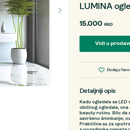
LUMINA ogle
15.000
RSD
Vidi u prodav
Dodaj u favo
Detaljniji opis
Kadu ogledala sa LED 
običnog ogledala, ona
beauty rutinu. Bilo da 
savršeno šminkanje, o
Praktična su za upotre
a pozadinska rasveta 