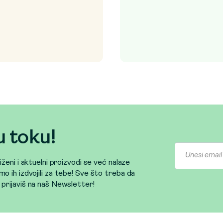
u toku!
sniženi i aktuelni proizvodi se već nalaze
mo ih izdvojili za tebe! Sve što treba da
e prijaviš na naš Newsletter!