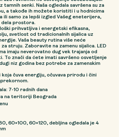
ez tamnih senki. Naša ogledala savršena su za
bu, a takođe ih možete koristiti i u hodnicima
 ili samo za lepši izgled Vašeg eneterijera,
dela prostora.
oški prihvatljiva i energetski efikasna,
olju, svetlost od tradicionalnih sijalica uz
ergije. Vaša beauty rutina više neće
 za struju. Zaboravite na zamenu sijalica. LED
ima imaju neverovatno dug vek trajanja od
. To znači da ćete imati savršeno osvetljenje
e dugi niz godina bez potrebe za zamenskim
i koja čuva energiju, očuvava prirodu i čini
esprekornom.
la: 7-10 radnih dana
a na teritoriji Beograda
cenu
0, 60×100, 60×120, debljina ogledala je 4
 mm