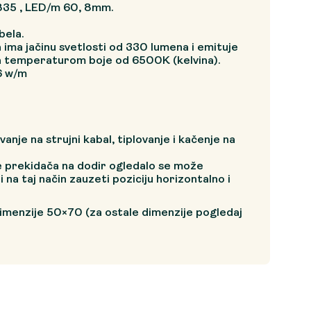
835 , LED/m 60, 8mm.
a
bela.
a ima jačinu svetlosti od 330 lumena i emituje
sa temperaturom boje od 6500K (kelvina).
6 w/m
nje na strujni kabal, tiplovanje i kačenje na
je prekidača na dodir ogledalo se može
i na taj način zauzeti poziciju horizontalno i
dimenzije 50×70 (za ostale dimenzije pogledaj