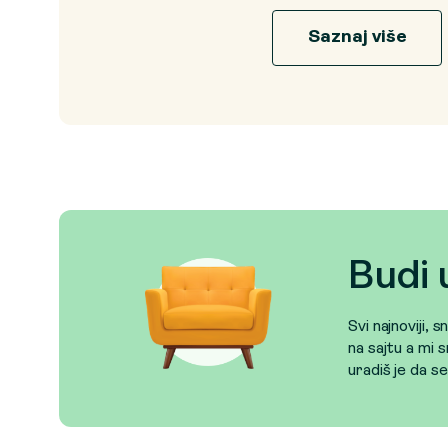
Saznaj više
Budi 
Svi najnoviji, 
na sajtu a mi s
uradiš je da s