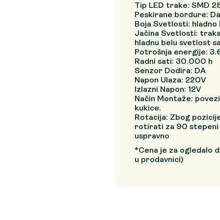
Tip LED trake: SMD 2
Peskirane bordure: D
Boja Svetlosti: hladno 
Jačina Svetlosti: trak
hladnu belu svetlost 
Potrošnja energije: 3.
Radni sati: 30.000 h
Senzor Dodira: DA
Napon Ulaza: 220V
Izlazni Napon: 12V
Način Montaže: poveziva
kukice.
Rotacija: Zbog pozici
rotirati za 90 stepeni 
uspravno
*Cena je za ogledalo 
u prodavnici)