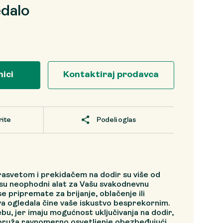
dalo
nici
Kontaktiraj prodavca
rite
Podeli oglas
rasvetom i prekidačem na dodir su više od
 su neophodni alat za Vašu svakodnevnu
se pripremate za brijanje, oblačenje ili
va ogledala čine vaše iskustvo besprekornim.
bu, jer imaju mogućnost uključivanja na dodir,
pruža ravnomerno osvetljenje obezbeđujući