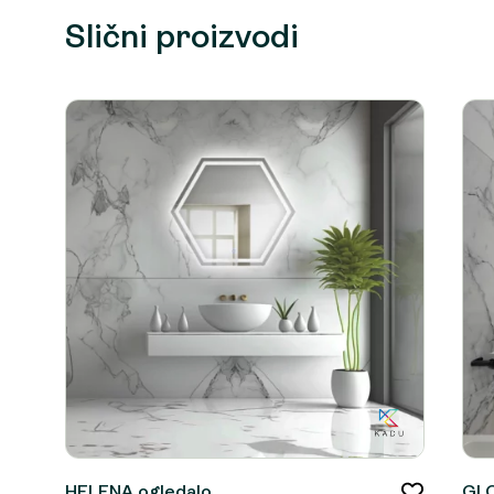
Slični proizvodi
HELENA ogledalo
GLO