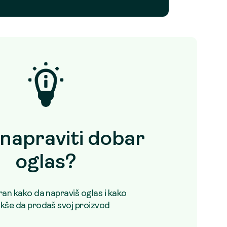
napraviti dobar
oglas?
uran kako da napraviš oglas i kako
akše da prodaš svoj proizvod