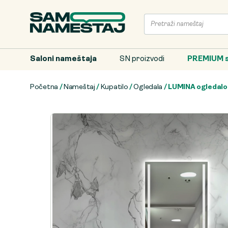
Saloni nameštaja
SN proizvodi
PREMIUM s
Početna
/
Nameštaj
/
Kupatilo
/
Ogledala
/ LUMINA ogledalo