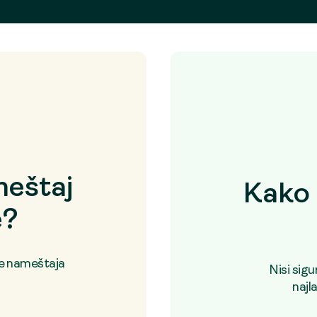
eštaj
Kako 
e?
je nameštaja
Nisi sig
najl