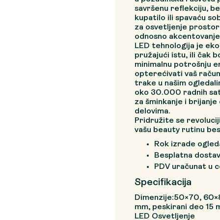
savršenu reflekciju, b
kupatilo ili spavaću so
za osvetljenje prostora
odnosno akcentovanje 
LED tehnologija je ekol
pružajući istu, ili čak b
minimalnu potrošnju en
opterećivati vaš račun
trake u našim ogledal
oko 30.000 radnih sati
za šminkanje i brijanj
delovima.
Pridružite se revolucij
vašu beauty rutinu b
Rok izrade ogleda
Besplatna dostav
PDV uračunat u 
Specifikacija
Dimenzije:50×70, 60×8
mm, peskirani deo 15
LED Osvetljenje