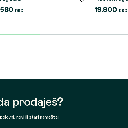
.560
19.800
RSD
RSD
 da prodaješ?
olovni, novi ili stari nameštaj