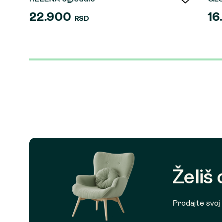
22.900
16
RSD
Želiš
Prodajte svoj p