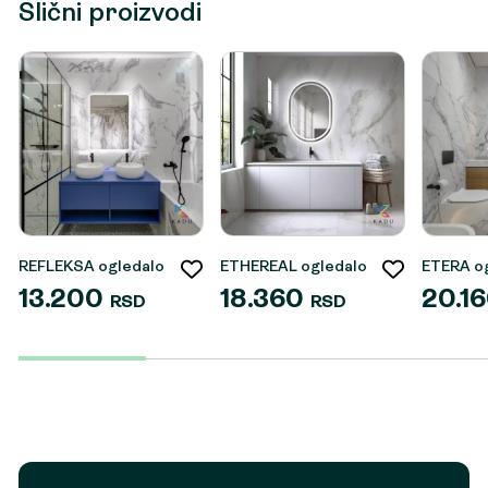
Slični proizvodi
REFLEKSA ogledalo
ETHEREAL ogledalo
ETERA o
13.200
18.360
20.1
RSD
RSD