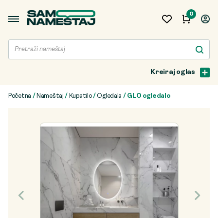
0
Kreiraj oglas
Početna
/
Nameštaj
/
Kupatilo
/
Ogledala
/ GLO ogledalo