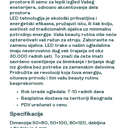
prostora ili samo za lepši izgled Vašeg
eneterijera, odnosno akcentovanje dela
prostora.
LED tehnologija je ekološki prihvatljiva i
energetski efikasna, pružajući istu, ili čak bolju,
svetlost od tradicionalnih sijalica uz minimalnu
potrošnju energije. Vaša beauty rutina više neće
opterećivati vaš račun za struju. Zaboravite na
zamenu sijalica. LED trake u našim ogledalima
imaju neverovatno dug vek trajanja od oko
30.000 radnih sati. To znači da ćete imati
savršeno osvetljenje za šminkanje i brijanje dugi
niz godina bez potrebe za zamenskim delovima.
Pridružite se revoluciji koja čuva energiju,
očuvava prirodu i čini vašu beauty rutinu
besprekornom.
Rok izrade ogledala: 7-10 radnih dana
Besplatna dostava na teritoriji Beograda
PDV uračunat u cenu
Specifikacija
Dimenzije:50×80, 50×100, 60×120, debljina