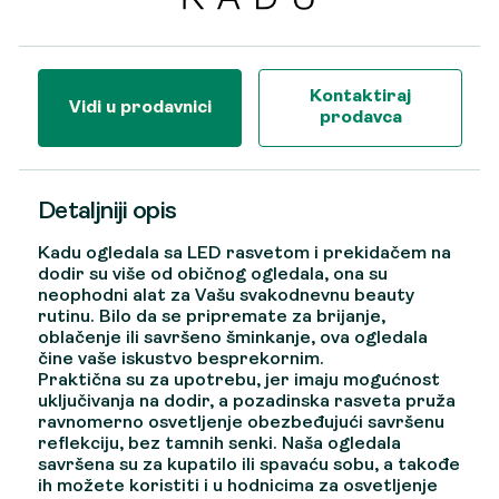
Kontaktiraj
Vidi u prodavnici
prodavca
Detaljniji opis
Kadu ogledala sa LED rasvetom i prekidačem na
dodir su više od običnog ogledala, ona su
neophodni alat za Vašu svakodnevnu beauty
rutinu. Bilo da se pripremate za brijanje,
oblačenje ili savršeno šminkanje, ova ogledala
čine vaše iskustvo besprekornim.
Praktična su za upotrebu, jer imaju mogućnost
uključivanja na dodir, a pozadinska rasveta pruža
ravnomerno osvetljenje obezbeđujući savršenu
reflekciju, bez tamnih senki. Naša ogledala
savršena su za kupatilo ili spavaću sobu, a takođe
ih možete koristiti i u hodnicima za osvetljenje