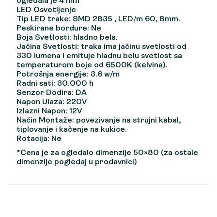
ogledala je 4 mm
LED Osvetljenje
Tip LED trake: SMD 2835 , LED/m 60, 8mm.
Peskirane bordure: Ne
Boja Svetlosti: hladno bela.
Jačina Svetlosti: traka ima jačinu svetlosti od
330 lumena i emituje hladnu belu svetlost sa
temperaturom boje od 6500K (kelvina).
Potrošnja energije: 3.6 w/m
Radni sati: 30.000 h
Senzor Dodira: DA
Napon Ulaza: 220V
Izlazni Napon: 12V
Način Montaže: povezivanje na strujni kabal,
tiplovanje i kačenje na kukice.
Rotacija: Ne
*Cena je za ogledalo dimenzije 50×80 (za ostale
dimenzije pogledaj u prodavnici)