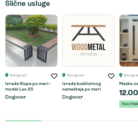
Slične usluge
Beograd
Beograd
Beogra
Izrada Klupa po meri -
Izrada kvalitetnog
Maske za
model Lux S5
nameštaja po meri
12.0
Dogovor
Dogovor
Novo/Nek