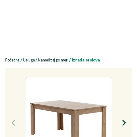
Početna
/
Usluge
/
Nameštaj po meri
/ Izrada stolova