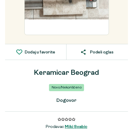
Dodaj u favorite
Podeli oglas
Keramicar Beograd
Novo/Nekorišćeno
Dogovor
Prodavac
Miki Svabic