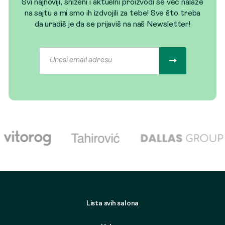
Svi najnoviji, sniženi i aktuelni proizvodi se već nalaze
na sajtu a mi smo ih izdvojili za tebe! Sve što treba
da uradiš je da se prijaviš na naš Newsletter!
Lista svih salona