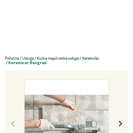
Početna
/
Usluge
/
Kućne majstorske usluge
/
Keramičar
/ Keramicar Beograd