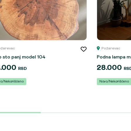
ožarevac
Požarevac
b sto panj model 104
Podna lampa m
6.000
28.000
RSD
RS
o/Nekorišćeno
Novo/Nekorišćeno