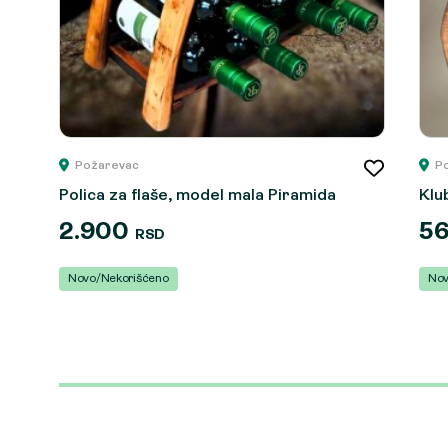
Požarevac
P
Polica za flaše, model mala Piramida
Klu
2.900
5
RSD
Novo/Nekorišćeno
Nov