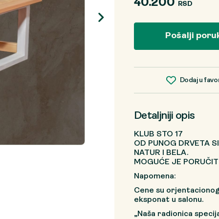
40.200
RSD
Pošalji poru
Dodaj u favo
Detaljniji opis
KLUB STO 17
OD PUNOG DRVETA SI
NATUR I BELA.
MOGUĆE JE PORUČITI
Napomena:
Cene su orjentacionog
eksponat u salonu.
„Naša radionica specij