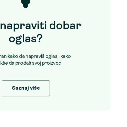
napraviti dobar
oglas?
uran kako da napraviš oglas i kako
akše da prodaš svoj proizvod
Saznaj više