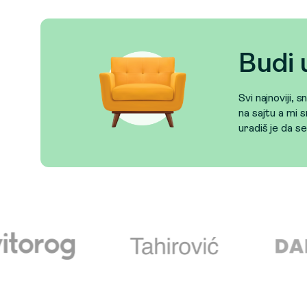
Budi 
Svi najnoviji, 
na sajtu a mi s
uradiš je da s