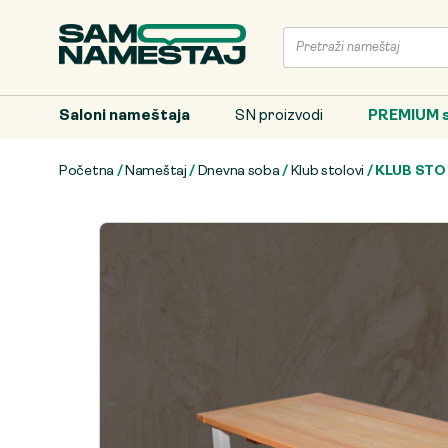
Saloni nameštaja
SN proizvodi
PREMIUM s
Početna
/
Nameštaj
/
Dnevna soba
/
Klub stolovi
/ KLUB STO 