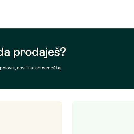
 da prodaješ?
olovni, novi ili stari nameštaj