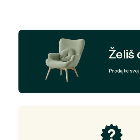
Želiš
Prodajte svoj p