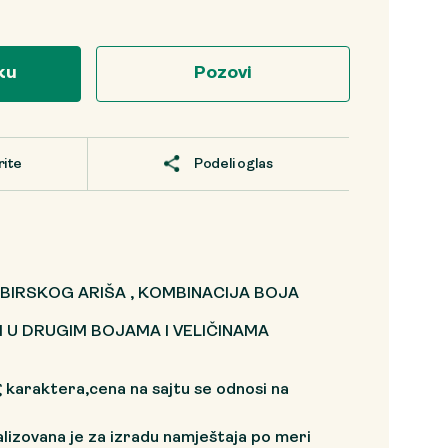
ku
Pozovi
rite
Podeli oglas
BIRSKOG ARIŠA , KOMBINACIJA BOJA
 U DRUGIM BOJAMA I VELIČINAMA
 karaktera,cena na sajtu se odnosi na
alizovana je za izradu namještaja po meri