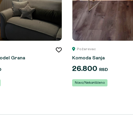
Požarevac
odel Grana
Komoda Sanja
26.800
D
RSD
Novo/Nekorišćeno