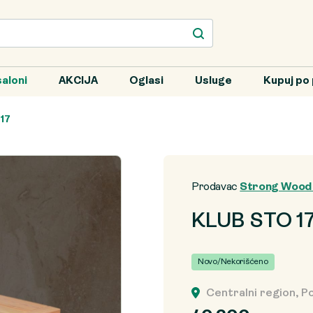
aloni
AKCIJA
Oglasi
Usluge
Kupuj po 
17
Prodavac
Strong Wood S
KLUB STO 1
Novo/Nekorišćeno
Centralni region, P