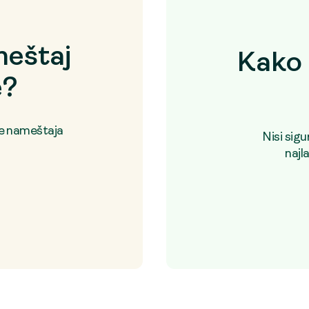
eštaj
Kako 
e?
je nameštaja
Nisi sig
najl