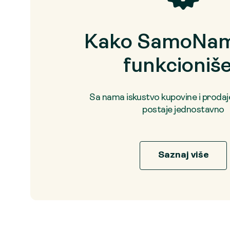
Kako SamoNam
funkcioniš
Sa nama iskustvo kupovine i proda
postaje jednostavno
Saznaj više