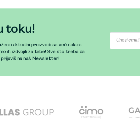
u toku!
sniženi i aktuelni proizvodi se već nalaze
mo ih izdvojili za tebe! Sve što treba da
e prijaviš na naš Newsletter!