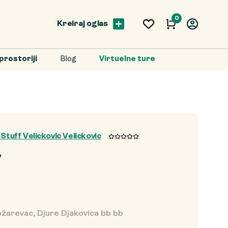
0
Kreiraj oglas
prostoriji
Blog
Virtuelne ture
tuff Velickovic Velickovic
7
ožarevac, Djure Djakovica bb bb