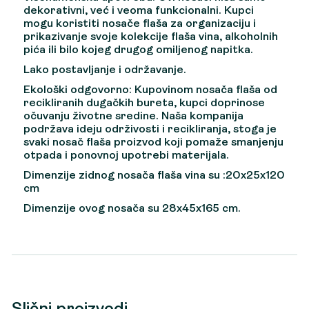
dekorativni, već i veoma funkcionalni. Kupci
mogu koristiti nosače flaša za organizaciju i
prikazivanje svoje kolekcije flaša vina, alkoholnih
pića ili bilo kojeg drugog omiljenog napitka.
Lako postavljanje i održavanje.
Ekološki odgovorno: Kupovinom nosača flaša od
recikliranih dugačkih bureta, kupci doprinose
očuvanju životne sredine. Naša kompanija
podržava ideju održivosti i recikliranja, stoga je
svaki nosač flaša proizvod koji pomaže smanjenju
otpada i ponovnoj upotrebi materijala.
Dimenzije zidnog nosača flaša vina su :20x25x120
cm
Dimenzije ovog nosača su 28x45x165 cm.