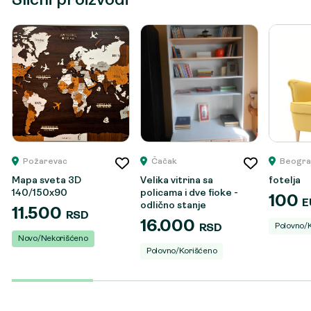
Slični proizvodi
Požarevac
Čačak
Beogra
Mapa sveta 3D
Velika vitrina sa
fotelja
140/150x90
policama i dve fioke -
100
E
odlično stanje
11.500
RSD
16.000
Polovno/
RSD
Novo/Nekorišćeno
Polovno/Korišćeno