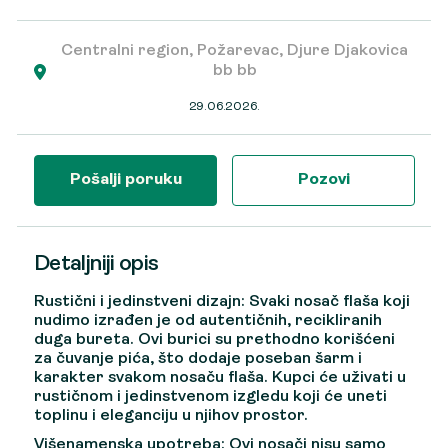
Centralni region, Požarevac, Djure Djakovica
bb bb
29.06.2026.
Pošalji poruku
Pozovi
Detaljniji opis
Rustični i jedinstveni dizajn: Svaki nosač flaša koji
nudimo izrađen je od autentičnih, recikliranih
duga bureta. Ovi burici su prethodno korišćeni
za čuvanje pića, što dodaje poseban šarm i
karakter svakom nosaču flaša. Kupci će uživati u
rustičnom i jedinstvenom izgledu koji će uneti
toplinu i eleganciju u njihov prostor.
Višenamenska upotreba: Ovi nosači nisu samo