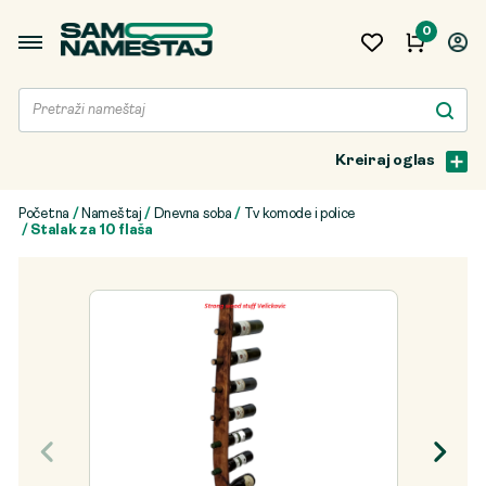
0
Kreiraj oglas
Početna
/
Nameštaj
/
Dnevna soba
/
Tv komode i police
/ Stalak za 10 flaša