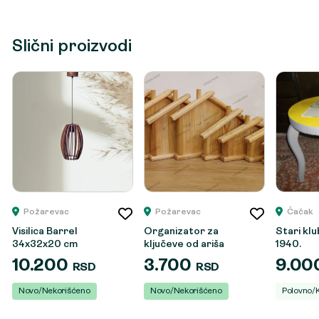
Slični proizvodi
Požarevac
Požarevac
Čačak
Visilica Barrel
Organizator za
Stari klu
34x32x20 cm
ključeve od ariša
1940.
10.200
3.700
9.00
RSD
RSD
Novo/Nekorišćeno
Novo/Nekorišćeno
Polovno/