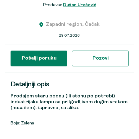
Prodavac
Dušan Urošević
Zapadni region, Čačak
29.07.2026.
Pošalji poruku
Pozovi
Detaljniji opis
Prodajem staru podnu (ili stonu po potrebi)
industrijsku lampu sa prilgodljivom dugim vratom
(nosačem). ispravna, sa slika.
Boja: Zelena