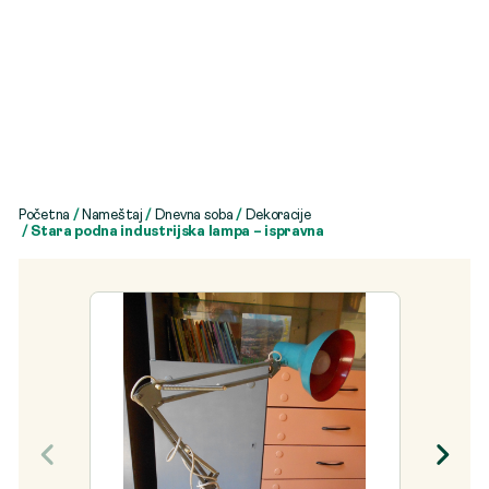
Početna
/
Nameštaj
/
Dnevna soba
/
Dekoracije
/ Stara podna industrijska lampa – ispravna