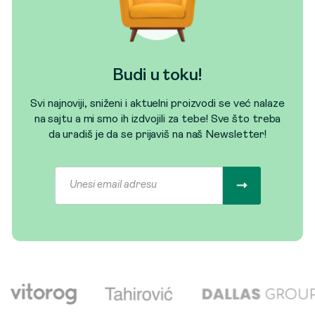
Budi u toku!
Svi najnoviji, sniženi i aktuelni proizvodi se već nalaze
na sajtu a mi smo ih izdvojili za tebe! Sve što treba
da uradiš je da se prijaviš na naš Newsletter!