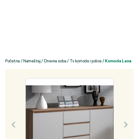
Početna
/
Nameštaj
/
Dnevna soba
/
Tv komode i police
/ Komoda Lana