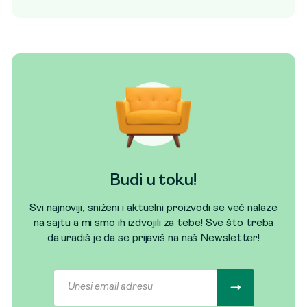
Budi u toku!
Svi najnoviji, sniženi i aktuelni proizvodi se već nalaze
na sajtu a mi smo ih izdvojili za tebe! Sve što treba
da uradiš je da se prijaviš na naš Newsletter!