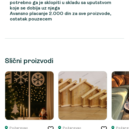
potrebno ga je sklopiti u skladu sa uputstvom
koje se dobija uz njega
Avansno placanje 2.000 din za sve proizvode,
ostatak pouzecem
Slični proizvodi
Požarevac
Požarevac
Požare