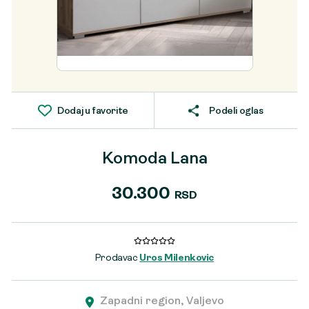
Dodaj u favorite
Podeli oglas
Komoda Lana
30.300
RSD
Prodavac
Uros Milenkovic
Zapadni region, Valjevo