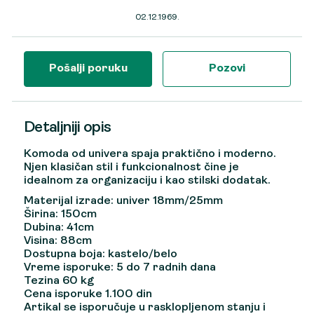
02.12.1969.
Pošalji poruku
Pozovi
Detaljniji opis
Komoda od univera spaja praktično i moderno.
Njen klasičan stil i funkcionalnost čine je
idealnom za organizaciju i kao stilski dodatak.
Materijal izrade:
univer 18mm/25mm
Širina:
150cm
Dubina:
41cm
Visina:
88cm
Dostupna boja:
kastelo/belo
Vreme isporuke:
5 do 7 radnih dana
Tezina 60 kg
Cena isporuke 1.100 din
Artikal se isporučuje u rasklopljenom stanju i