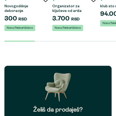
Novogodišnje
Organizator za
klub sto
dekoracije
ključeve od ariša
94.0
300
3.700
RSD
RSD
Novo/Nek
Novo/Nekorišćeno
Novo/Nekorišćeno
Želiš da prodaješ?