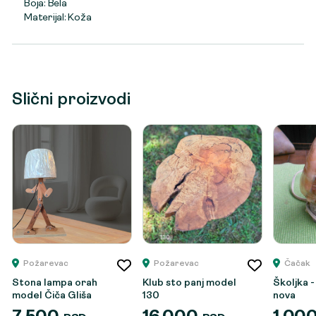
Boja: Bela
Materijal: Koža
Slični proizvodi
Požarevac
Požarevac
Čačak
Stona lampa orah
Klub sto panj model
Školjka -
model Čiča Gliša
130
nova