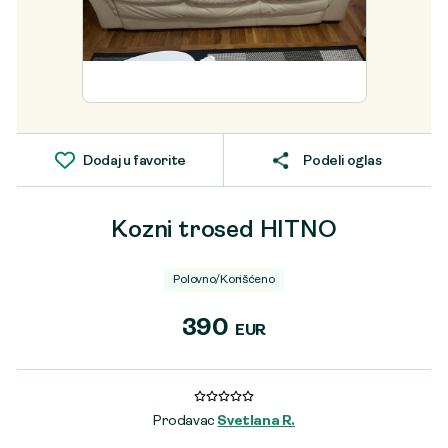
Dodaj u favorite
Podeli oglas
Kozni trosed HITNO
Polovno/Korišćeno
390
EUR
Prodavac
Svetlana R.