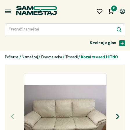
0
Kreiraj oglas
Početna
/
Nameštaj
/
Dnevna soba
/
Trosedi
/ Kozni trosed HITNO