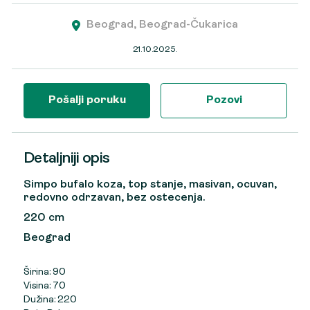
Beograd, Beograd-Čukarica
21.10.2025.
Pošalji poruku
Pozovi
Detaljniji opis
Simpo bufalo koza, top stanje, masivan, ocuvan,
redovno odrzavan, bez ostecenja.
220 cm
Beograd
Širina: 90
Visina: 70
Dužina: 220