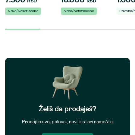
7.500
16.000
1.00
RSD
RSD
Novo/Nekorišćeno
Novo/Nekorišćeno
Polovno/
Želiš da prodaješ?
Prodajte svoj polovni, novi ili stari nameštaj