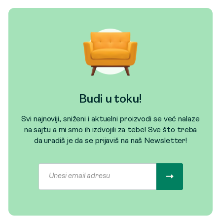
Budi u toku!
Svi najnoviji, sniženi i aktuelni proizvodi se već nalaze
na sajtu a mi smo ih izdvojili za tebe! Sve što treba
da uradiš je da se prijaviš na naš Newsletter!