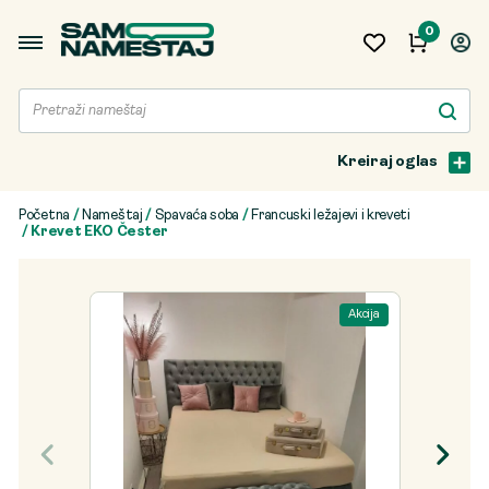
0
Kreiraj oglas
Početna
/
Nameštaj
/
Spavaća soba
/
Francuski ležajevi i kreveti
/ Krevet EKO Čester
Akcija