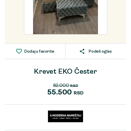
Dodaj u favorite
Podeli oglas
Krevet EKO Čester
82.000
RSD
Originalna
55.500
RSD
cena
Trenutna
je
cena
bila:
je:
82.000 RSD.
55.500 RSD.