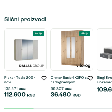
Slični proizvodi
Akcija
Akcija
Plakar Tesla 200 -
Ormar Basic 4K2FO sa
Singl Kr
novi
nadogradnjom
Fiokama
132.471
59.307
109.
RSD
RSD
112.600
36.480
RSD
RSD
Originalna
Trenutna
Originalna
Trenutna
cena
cena
cena
cena
je
je:
je
je: