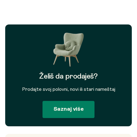
bila:
112.600 RSD.
bila:
36.480 RSD.
132.471 RSD.
59.307 RSD.
Želiš da prodaješ?
Prodajte svoj polovni, novi ili stari nameštaj
Saznaj više