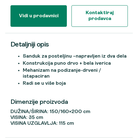
Kontaktiraj
Vidi u prodavnici
prodavca
Detaljniji opis
Sanduk za posteljinu –napravljen iz dva dela
Konstrukcija puno drvo + bela iverica
Mehanizam na podizanje-drveni /
istapaciran
Radi se u više boja
Dimenzije proizvoda
DUŽINA/ŠIRINA: 150/160×200 cm
VISINA: 35 cm
VISINA UZGLAVLJA: 115 cm