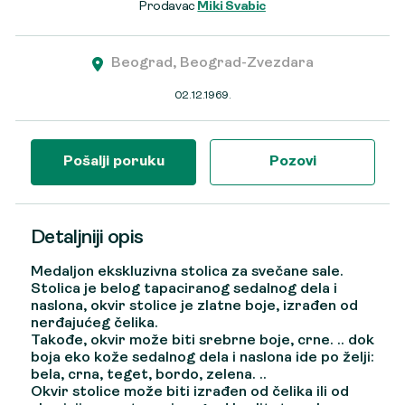
Prodavac
Miki Svabic
Beograd, Beograd-Zvezdara
02.12.1969.
Pošalji poruku
Pozovi
Detaljniji opis
Medaljon ekskluzivna stolica za svečane sale.
Stolica je belog tapaciranog sedalnog dela i
naslona, okvir stolice je zlatne boje, izrađen od
nerđajućeg čelika.
Takođe, okvir može biti srebrne boje, crne. .. dok
boja eko kože sedalnog dela i naslona ide po želji:
bela, crna, teget, bordo, zelena. ..
Okvir stolice može biti izrađen od čelika ili od