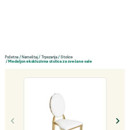
Početna
/
Nameštaj
/
Trpezarija
/
Stolice
/ Medaljon ekskluzivna stolica za svečane sale