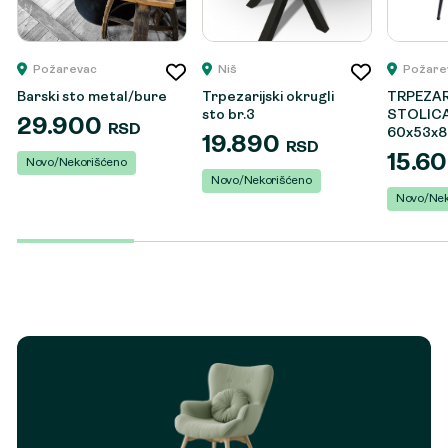
Požarevac
Niš
Požare
Barski sto metal/bure
Trpezarijski okrugli
TRPEZA
sto br.3
STOLICA
29.900
RSD
60x53x8
19.890
RSD
15.6
Novo/Nekorišćeno
Novo/Nekorišćeno
Novo/Nek