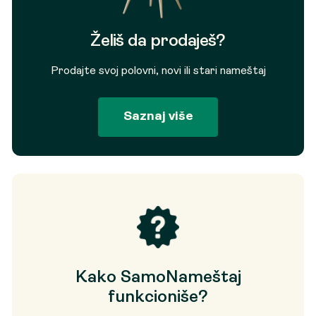
Želiš da prodaješ?
Prodajte svoj polovni, novi ili stari nameštaj
Saznaj više
Kako SamoNameštaj
funkcioniše?