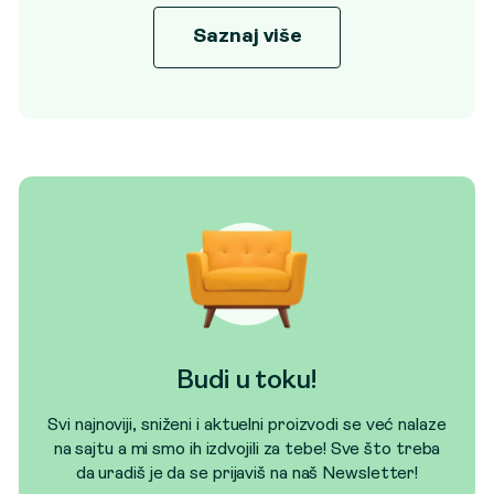
Saznaj više
Budi u toku!
Svi najnoviji, sniženi i aktuelni proizvodi se već nalaze
na sajtu a mi smo ih izdvojili za tebe! Sve što treba
da uradiš je da se prijaviš na naš Newsletter!