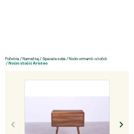
Početna
/
Nameštaj
/
Spavaća soba
/
Noćni ormarići i stočići
/ Noćni stočić Aristeo