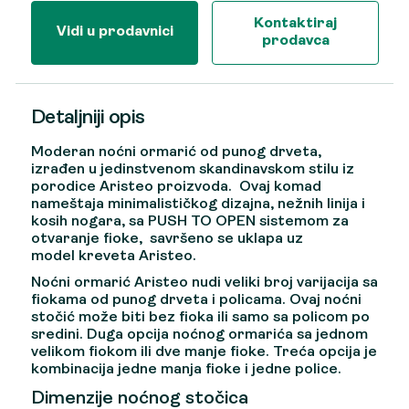
Kontaktiraj
Vidi u prodavnici
prodavca
Detaljniji opis
Moderan noćni ormarić od punog drveta,
izrađen u jedinstvenom skandinavskom stilu iz
porodice Aristeo proizvoda. Ovaj komad
nameštaja minimalističkog dizajna, nežnih linija i
kosih nogara, sa PUSH TO OPEN sistemom za
otvaranje fioke, savršeno se uklapa uz
model kreveta Aristeo.
Noćni ormarić Aristeo nudi veliki broj varijacija sa
fiokama od punog drveta i policama. Ovaj noćni
stočić može biti bez fioka ili samo sa policom po
sredini. Duga opcija noćnog ormarića sa jednom
velikom fiokom ili dve manje fioke. Treća opcija je
kombinacija jedne manja fioke i jedne police.
Dimenzije noćnog stočica