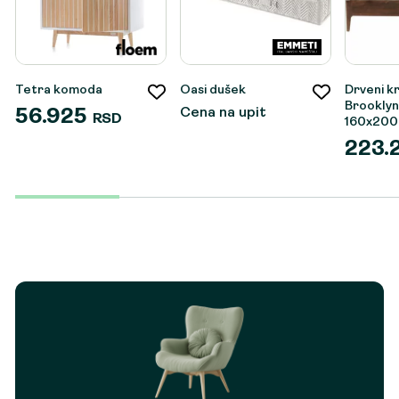
Tetra komoda
Oasi dušek
Drveni k
Brooklyn
Cena na upit
56.925
RSD
160x20
223.