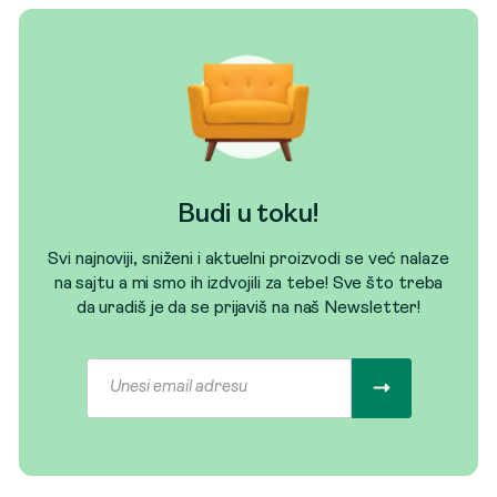
Budi u toku!
Svi najnoviji, sniženi i aktuelni proizvodi se već nalaze
na sajtu a mi smo ih izdvojili za tebe! Sve što treba
da uradiš je da se prijaviš na naš Newsletter!