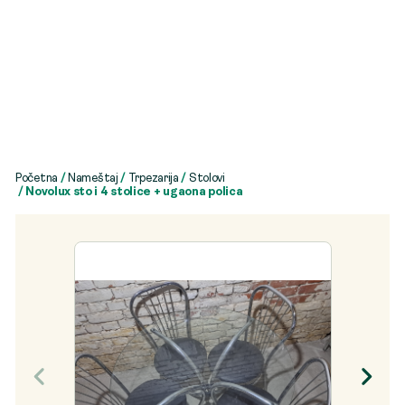
Početna
/
Nameštaj
/
Trpezarija
/
Stolovi
/ Novolux sto i 4 stolice + ugaona polica