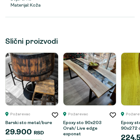
Materijal: Koža
Slični proizvodi
Požarevac
Požarevac
Požare
Barski sto metal/bure
Epoxy sto 90x203
Epoxy st
Orah/ Live edge
90x272 
29.900
RSD
exponat
224.