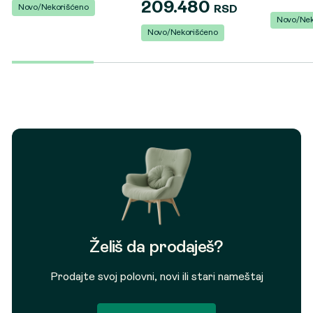
209.480
Novo/Nekorišćeno
RSD
Novo/Nek
Novo/Nekorišćeno
Želiš da prodaješ?
Prodajte svoj polovni, novi ili stari nameštaj