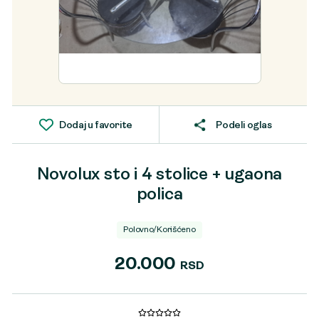
Dodaj u favorite
Podeli oglas
Novolux sto i 4 stolice + ugaona
polica
Polovno/Korišćeno
20.000
RSD