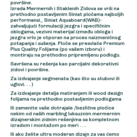
površine.
Izrada Mermernih i Staklenih Zidova se vrši na
prethodno postavljenim Siniat pločama najboljih
performansi_ Siniat Aquaboard(WAB)-
zahvaljujući formulaciji jezgra i specifičnim
oblogama, vezivni materijal između obloga i
jezgra vrlo je otporan na proces naizmeničnog
potapanja i sušenja. Ploče se presvlače Premium
Plus Quality Folijama (po vašem izboru) i
montiraju na prethodno pripremljenu podlogu.
Savršena su rešenja kao parcijalni dekorativni
zidovi i površine.
Za izdvajanje segmenata (kao što su stubovi ili
uglovi. . . )
Za izdvajanje detalja matiranjem ili wood design
folijama na prethodno postavljenim podlogama
Ili zamenite vaše dotrajale /bezlične pločice
nekim od naših marbling luksuznim mermernim
dizajnerskim zidnim rešenjima sa kompletnom
izradom i montažom po meri . . .
Ili ako želite ultra moderan dizajn za vas ćemo