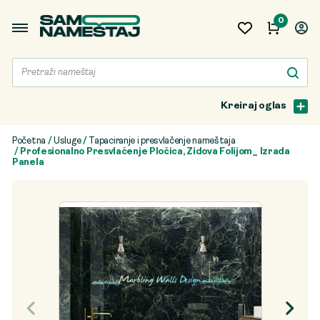
0
Kreiraj oglas
Početna
/
Usluge
/
Tapaciranje i presvlačenje nameštaja
/ Profesionalno Presvlačenje Pločica, Zidova Folijom_ Izrada
Panela