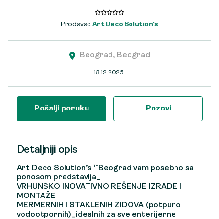
Prodavac
Art Deco Solution's
Beograd, Beograd
13.12.2025.
Pošalji poruku
Pozovi
Detaljniji opis
Art Deco Solution’s ™Beograd vam posebno sa
ponosom predstavlja_
VRHUNSKO INOVATIVNO REŠENJE IZRADE I
MONTAŽE
MERMERNIH I STAKLENIH ZIDOVA (potpuno
vodootpornih)_idealnih za sve enterijerne