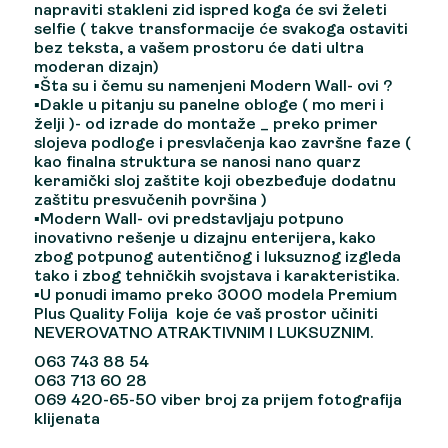
napraviti stakleni zid ispred koga će svi želeti
selfie ( takve transformacije će svakoga ostaviti
bez teksta, a vašem prostoru će dati ultra
moderan dizajn)
▪︎Šta su i čemu su namenjeni Modern Wall- ovi ?
▪︎Dakle u pitanju su panelne obloge ( mo meri i
želji )- od izrade do montaže _ preko primer
slojeva podloge i presvlačenja kao završne faze (
kao finalna struktura se nanosi nano quarz
keramički sloj zaštite koji obezbeđuje dodatnu
zaštitu presvučenih površina )
▪︎Modern Wall- ovi predstavljaju potpuno
inovativno rešenje u dizajnu enterijera, kako
zbog potpunog autentičnog i luksuznog izgleda
tako i zbog tehničkih svojstava i karakteristika.
▪︎U ponudi imamo preko 3000 modela Premium
Plus Quality Folija koje će vaš prostor učiniti
NEVEROVATNO ATRAKTIVNIM I LUKSUZNIM.
063 743 88 54
063 713 60 28
069 420-65-50 viber broj za prijem fotografija
klijenata