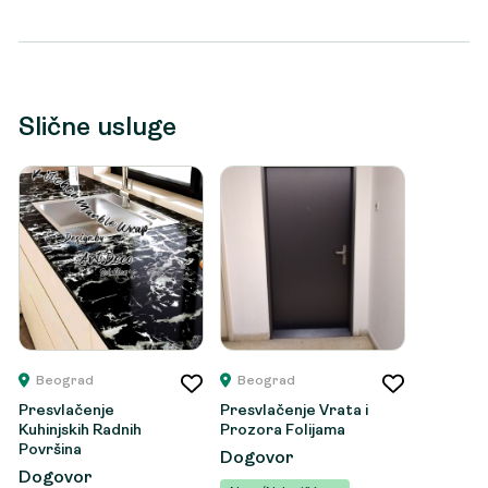
Slične usluge
Beograd
Beograd
Presvlačenje
Presvlačenje Vrata i
Kuhinjskih Radnih
Prozora Folijama
Površina
Dogovor
Dogovor