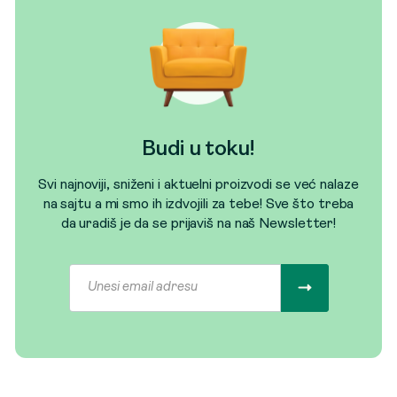
Budi u toku!
Svi najnoviji, sniženi i aktuelni proizvodi se već nalaze
na sajtu a mi smo ih izdvojili za tebe! Sve što treba
da uradiš je da se prijaviš na naš Newsletter!