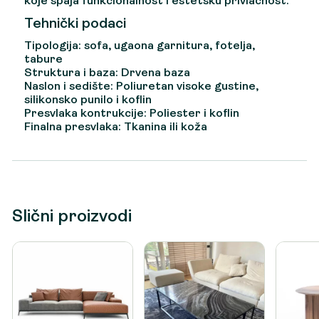
koje spaja funkcionalnost i estetsku privlačnost.
Tehnički podaci
Tipologija: sofa, ugaona garnitura, fotelja,
tabure
Struktura i baza: Drvena baza
Naslon i sedište: Poliuretan visoke gustine,
silikonsko punilo i koflin
Presvlaka kontrukcije: Poliester i koflin
Finalna presvlaka: Tkanina ili koža
Slični proizvodi