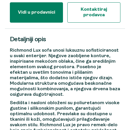
Kontaktiraj
Vidi u prodavnici
prodavca
Detaljniji opis
Richmond Lux sofa unosi luksuznu sofisticiranost
u svaki enterijer. Njegove zaobljene konture,
inspirisane mekoćom oblaka, čine ga središnjim
elementom svakog prostora. Posebno je
efektan u svetlim tonovima i plišanim
materijalima, što dodatno ističe njegov dizajn.
Modularna struktura omogućava beskonačne
mogućnosti kombinovanja, a njegova drvena baza
osigurava dugotrajnost.
Sedišta i nasloni obloženi su poliuretanom visoke
gustine i silikonskim punilom, garantujući
optimalnu udobnost. Presvlake su dostupne u
tkanini ili koži, omogućavajući prilagođavanje
svakom stilu. Richmond Lux je pravo remek-delo