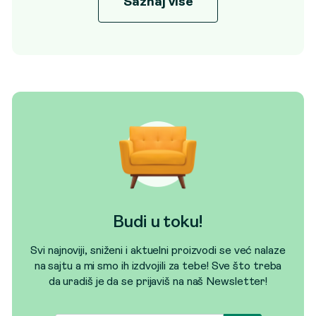
Saznaj više
Budi u toku!
Svi najnoviji, sniženi i aktuelni proizvodi se već nalaze
na sajtu a mi smo ih izdvojili za tebe! Sve što treba
da uradiš je da se prijaviš na naš Newsletter!