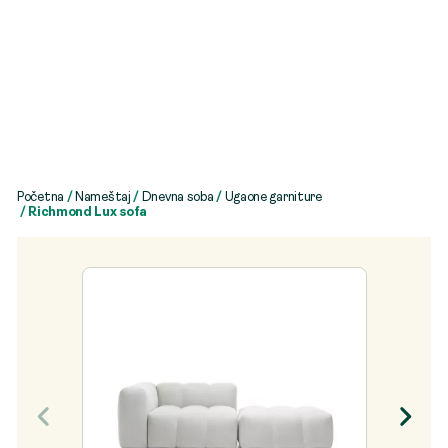
Početna
/
Nameštaj
/
Dnevna soba
/
Ugaone garniture
/ Richmond Lux sofa