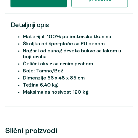
Detaljniji opis
Materijal: 100% poliesterska tkanina
Školjka od šperploče sa PU penom
Nogari od punog drveta bukve sa lakom u
boji oraha
Čelićni okvir sa crnim prahom
Boje: Tamno/Bež
Dimenzije 56 x 48 x 85 cm
Težina 6,40 kg
Maksimalna nosivost 120 kg
Slični proizvodi