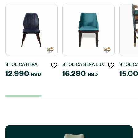
STOLICA HERA
STOLICA SENA LUX
STOLIC
12.990
16.280
15.0
RSD
RSD