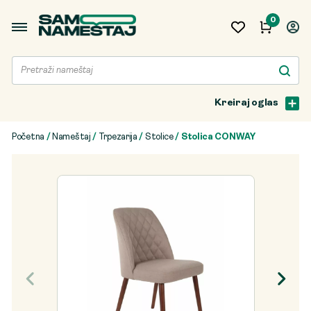
0
Kreiraj oglas
Početna
/
Nameštaj
/
Trpezarija
/
Stolice
/ Stolica CONWAY