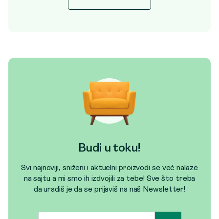
Budi u toku!
Svi najnoviji, sniženi i aktuelni proizvodi se već nalaze
na sajtu a mi smo ih izdvojili za tebe! Sve što treba
da uradiš je da se prijaviš na naš Newsletter!