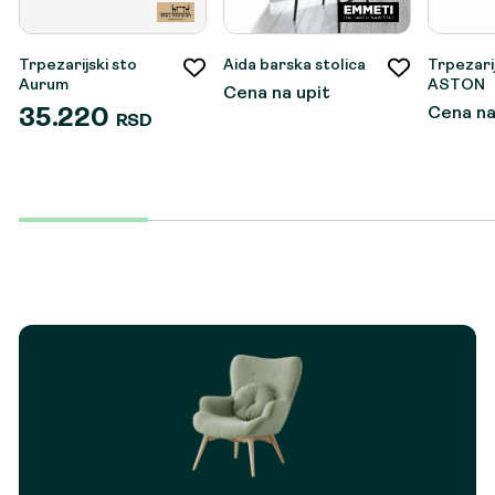
Trpezarijski sto
Aida barska stolica
Trpezarij
Aurum
ASTON
Cena na upit
Cena na
35.220
RSD