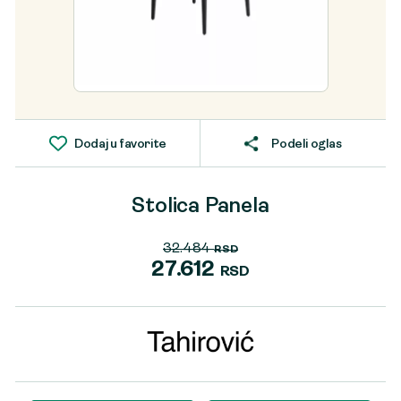
Dodaj u favorite
Podeli oglas
Stolica Panela
32.484
RSD
Originalna
27.612
RSD
cena
Trenutna
je
cena
bila:
je:
32.484 RSD.
27.612 RSD.