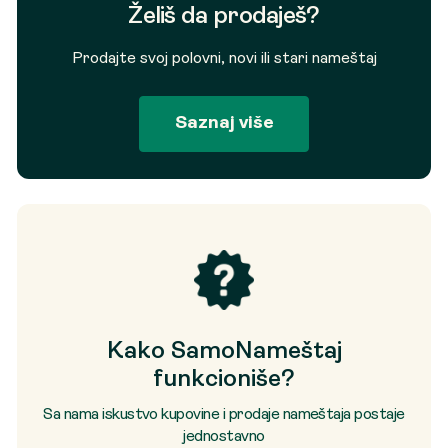
Želiš da prodaješ?
Prodajte svoj polovni, novi ili stari nameštaj
Saznaj više
Kako SamoNameštaj
funkcioniše?
Sa nama iskustvo kupovine i prodaje nameštaja postaje
jednostavno