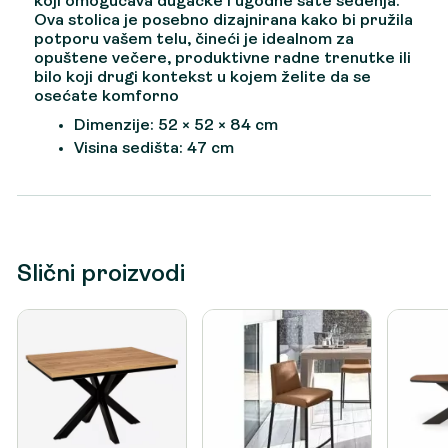
koji omogućava dugačke i ugodne sate sedenja.
Ova stolica je posebno dizajnirana kako bi pružila
potporu vašem telu, čineći je idealnom za
opuštene večere, produktivne radne trenutke ili
bilo koji drugi kontekst u kojem želite da se
osećate komforno
Dimenzije: 52 × 52 × 84 cm
Visina sedišta: 47 cm
Slični proizvodi