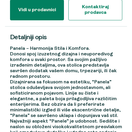
Kontaktiraj
Vidi u prodavnici
prodavca
Detaljniji opis
Panela – Harmonija Stila i Komfora.
Donosi spoj izuzetnog dizajna i neuporedivog
komfora u svaki prostor. Sa svojim pažljivo
izrađenim detaljima, ova stolica predstavlja
savršen dodatak vašem domu, trpezariji, ili čak
radnom prostoru.
Dizajnirana sa fokusom na estetiku, “Panela”
stolica oduševljava svojom jednostavnom, ali
sofisticiranom pojavom. Linije su čiste i
elegantne, a paleta boja prilagodljiva različitim
enterijerima. Bez obzira da li preferirate
minimalistički izgled ili više ekscentrične detalje,
“Panela” se savršeno uklapa i dopunjava vaš stil.
Najvažniji aspekt “Panele” je udobnost. Sedište i
naslon su obloženi visokokvalitetnom presvlakom