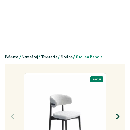
Početna
/
Nameštaj
/
Trpezarija
/
Stolice
/ Stolica Panela
Akcija