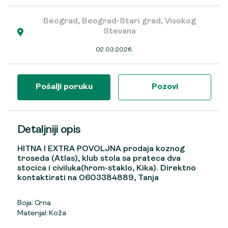
Beograd, Beograd-Stari grad, Visokog
Stevana
02.03.2026.
Pošalji poruku
Pozovi
Detaljniji opis
HITNA I EXTRA POVOLJNA prodaja koznog
troseda (Atlas), klub stola sa prateca dva
stocica i civiluka(hrom-staklo, Kika). Direktno
kontaktirati na 0603384889, Tanja
Boja: Crna
Materijal: Koža