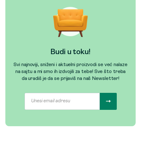
Budi u toku!
Svi najnoviji, sniženi i aktuelni proizvodi se već nalaze
na sajtu a mi smo ih izdvojili za tebe! Sve što treba
da uradiš je da se prijaviš na naš Newsletter!