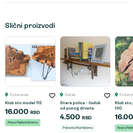
Slični proizvodi
Požarevac
Čačak
Požare
Klub sto model 112
Stara polica - čiviluk
Klub sto
od punog drveta
130
16.000
RSD
4.500
16.0
RSD
Novo/Nekorišćeno
Polovno/Korišćeno
Novo/Nek