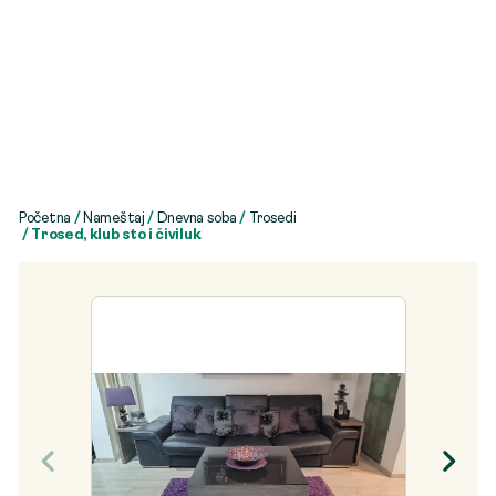
Početna
/
Nameštaj
/
Dnevna soba
/
Trosedi
/ Trosed, klub sto i čiviluk