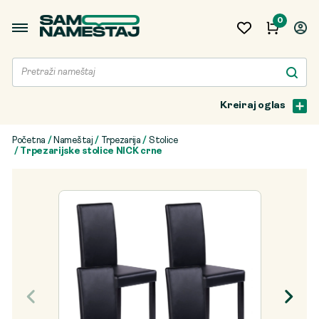
0
Kreiraj oglas
Početna
/
Nameštaj
/
Trpezarija
/
Stolice
/ Trpezarijske stolice NICK crne