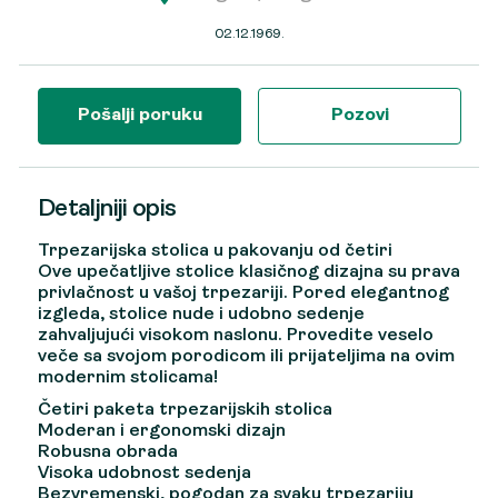
02.12.1969.
Pošalji poruku
Pozovi
Detaljniji opis
Trpezarijska stolica u pakovanju od četiri
Ove upečatljive stolice klasičnog dizajna su prava
privlačnost u vašoj trpezariji. Pored elegantnog
izgleda, stolice nude i udobno sedenje
zahvaljujući visokom naslonu. Provedite veselo
veče sa svojom porodicom ili prijateljima na ovim
modernim stolicama!
Četiri paketa trpezarijskih stolica
Moderan i ergonomski dizajn
Robusna obrada
Visoka udobnost sedenja
Bezvremenski, pogodan za svaku trpezariju