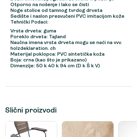
Otporno na nošenje i lako se čisti
Noge stolice od tamnog tvrdog drveta
Sedište i naslon presvučeni PVC imitacijom kože
Tehnički Podaci:
Vrsta drveta: guma
Poreklo drveta: Tajland
Naučna imena vrsta drveta mogu se naći na vvv.
holzdeklaration. ch
Materijal poklopca: PVC sintetička koža
Boja: crna (kao što je prikazano)
Dimenzije: 50 k 40 k 94 cm (D k Š k V)
Slični proizvodi