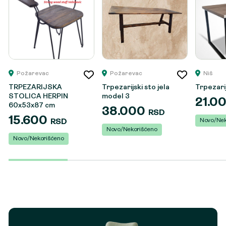
Požarevac
Požarevac
Niš
TRPEZARIJSKA
Trpezarijski sto jela
Trpezarij
STOLICA HERPIN
model 3
21.0
60x53x87 cm
38.000
RSD
15.600
Novo/Nek
RSD
Novo/Nekorišćeno
Novo/Nekorišćeno