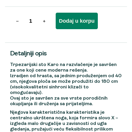
Dodaj u korpu
Detaljniji opis
Trpezarijski sto Karo na razvlačenje je savršen
za one koji cene moderna rešenja.
Izradjen od hrasta, sa jednim produženjem od 40
cm, njegova ploča se može produžiti do 180 cm
(visokokvalitetni sinhroni klizači to
omogućavaju).
Ovaj sto je savršen za sve vrste porodičnih
okupljanja ili druženja sa prijateljima.
Njegova karakteristična karakteristika je
centralno ukrštena noga, koja formira slovo X –
izgleda malo drugačije u zavisnosti od ugla
gledanja, pružajući veću fleksibilnost prilikom