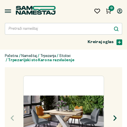
0
Kreiraj oglas
Početna
/
Nameštaj
/
Trpezarija
/
Stolovi
/ Trpezarijski sto Karo na razvlačenje