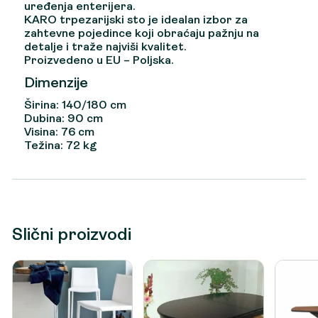
uređenja enterijera.
KARO trpezarijski sto je idealan izbor za
zahtevne pojedince koji obraćaju pažnju na
detalje i traže najviši kvalitet.
Proizvedeno u EU – Poljska.
Dimenzije
Širina: 140/180 cm
Dubina: 90 cm
Visina: 76 cm
Težina: 72 kg
Slični proizvodi