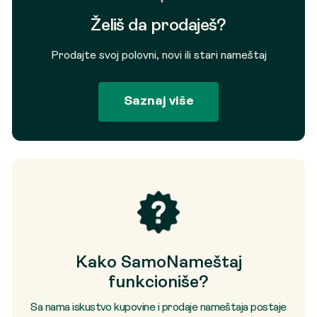
Želiš da prodaješ?
Prodajte svoj polovni, novi ili stari nameštaj
Saznaj više
Kako SamoNameštaj
funkcioniše?
Sa nama iskustvo kupovine i prodaje nameštaja postaje