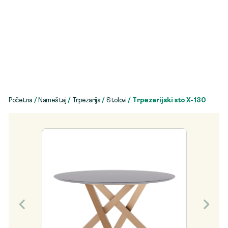
Početna
/
Nameštaj
/
Trpezarija
/
Stolovi
/ Trpezarijski sto X-130