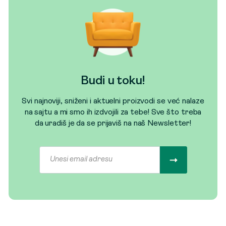
Budi u toku!
Svi najnoviji, sniženi i aktuelni proizvodi se već nalaze
na sajtu a mi smo ih izdvojili za tebe! Sve što treba
da uradiš je da se prijaviš na naš Newsletter!