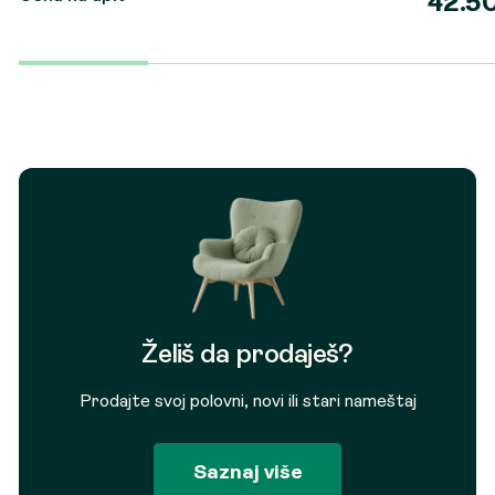
42.5
Origina
Trenut
cena
cena
je
je:
bila:
42.500
51.000 
Želiš da prodaješ?
Prodajte svoj polovni, novi ili stari nameštaj
Saznaj više