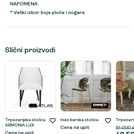
NAPOMENA:
* Veliki izbor boja ploče i nogara
Slični proizvodi
Trpezarijska stolica
Ines barska stolica
Trpezarij
ARMONIA LUX
Cena na upit
51.000
Cena na upit