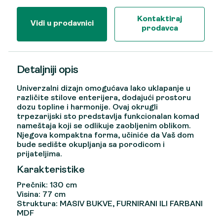
Kontaktiraj
Vidi u prodavnici
prodavca
Detaljniji opis
Univerzalni dizajn omogućava lako uklapanje u
različite stilove enterijera, dodajući prostoru
dozu topline i harmonije. Ovaj okrugli
trpezarijski sto predstavlja funkcionalan komad
nameštaja koji se odlikuje zaobljenim oblikom.
Njegova kompaktna forma, učiniće da Vaš dom
bude sedište okupljanja sa porodicom i
prijateljima.
Karakteristike
Prečnik: 130 cm
Visina: 77 cm
Struktura: MASIV BUKVE, FURNIRANI ILI FARBANI
MDF