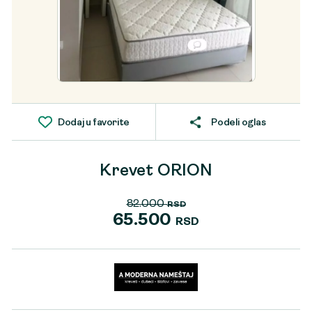
Dodaj u favorite
Podeli oglas
Krevet ORION
82.000
RSD
Originalna
65.500
RSD
cena
Trenutna
je
cena
bila:
je:
82.000 RSD.
65.500 RSD.