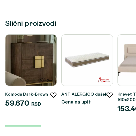
Slični proizvodi
Komoda Dark-Brown
ANTIALERGICO dušek
Krevet Ti
160x20
Cena na upit
59.670
RSD
153.