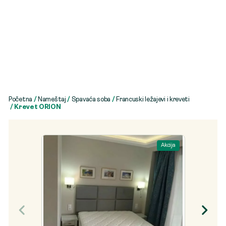
Početna
/
Nameštaj
/
Spavaća soba
/
Francuski ležajevi i kreveti
/ Krevet ORION
Akcija