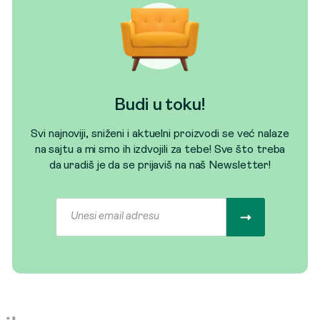
Budi u toku!
Svi najnoviji, sniženi i aktuelni proizvodi se već nalaze
na sajtu a mi smo ih izdvojili za tebe! Sve što treba
da uradiš je da se prijaviš na naš Newsletter!