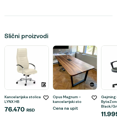
Slični proizvodi
Kancelarijska stolica
Opus Magnum –
Gejming 
LYNX HB
kancelarijski sto
ByteZone
Black/G
Cena na upit
76.470
RSD
11.9