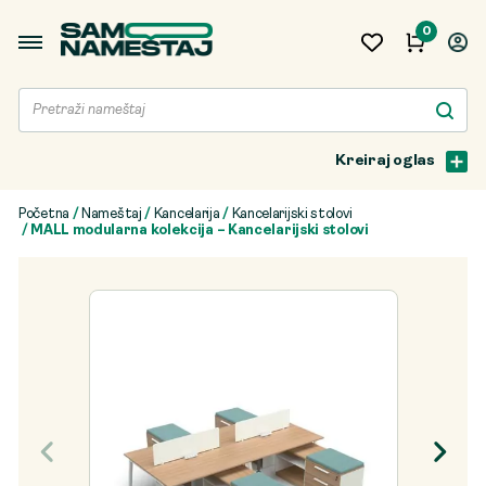
0
Kreiraj oglas
Početna
/
Nameštaj
/
Kancelarija
/
Kancelarijski stolovi
/ MALL modularna kolekcija – Kancelarijski stolovi