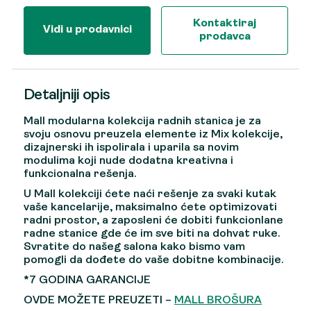
Kontaktiraj
Vidi u prodavnici
prodavca
Detaljniji opis
Mall modularna kolekcija radnih stanica je za
svoju osnovu preuzela elemente iz Mix kolekcije,
dizajnerski ih ispolirala i uparila sa novim
modulima koji nude dodatna kreativna i
funkcionalna rešenja.
U Mall kolekciji ćete naći rešenje za svaki kutak
vaše kancelarije, maksimalno ćete optimizovati
radni prostor, a zaposleni će dobiti funkcionlane
radne stanice gde će im sve biti na dohvat ruke.
Svratite do našeg salona kako bismo vam
pomogli da dođete do vaše dobitne kombinacije.
*7 GODINA GARANCIJE
OVDE MOŽETE PREUZETI –
MALL BROŠURA