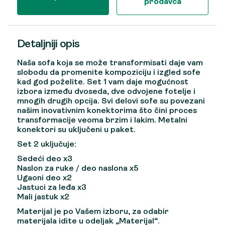
prodavca
Detaljniji opis
Naša sofa koja se može transformisati daje vam
slobodu da promenite kompoziciju i izgled sofe
kad god poželite. Set 1 vam daje mogućnost
izbora između dvoseda, dve odvojene fotelje i
mnogih drugih opcija. Svi delovi sofe su povezani
našim inovativnim konektorima što čini proces
transformacije veoma brzim i lakim. Metalni
konektori su uključeni u paket.
Set 2 uključuje:
Sedeći deo x3
Naslon za ruke / deo naslona x5
Ugaoni deo x2
Jastuci za leđa x3
Mali jastuk x2
Materijal je po Vašem izboru, za odabir
materijala idite u odeljak „Materijal“.