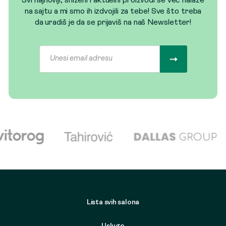
Svi najnoviji, sniženi i aktuelni proizvodi se već nalaze
na sajtu a mi smo ih izdvojili za tebe! Sve što treba
da uradiš je da se prijaviš na naš Newsletter!
Lista svih salona