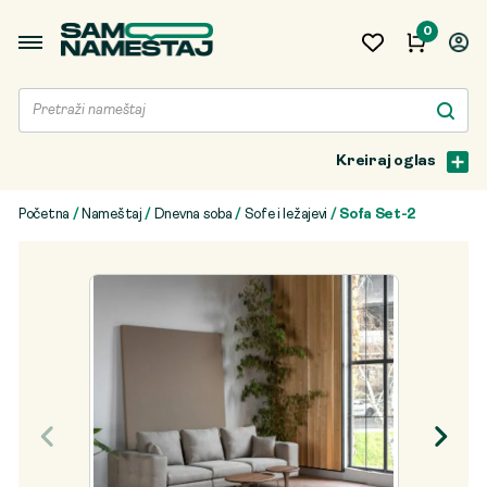
0
Kreiraj oglas
Početna
/
Nameštaj
/
Dnevna soba
/
Sofe i ležajevi
/ Sofa Set-2