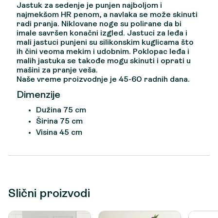
Jastuk za sedenje je punjen najboljom i
najmekšom HR penom, a navlaka se može skinuti
radi pranja. Niklovane noge su polirane da bi
imale savršen konačni izgled. Jastuci za leđa i
mali jastuci punjeni su silikonskim kuglicama što
ih čini veoma mekim i udobnim. Poklopac leđa i
malih jastuka se takođe mogu skinuti i oprati u
mašini za pranje veša.
Naše vreme proizvodnje je 45-60 radnih dana.
Dimenzije
Dužina 75 cm
Širina 75 cm
Visina 45 cm
Slični proizvodi