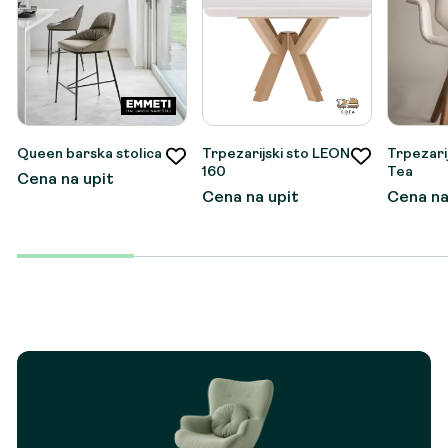
Queen barska stolica
Trpezarijski sto LEON
Trpezarij
160
Tea
Cena na upit
Cena na upit
Cena na