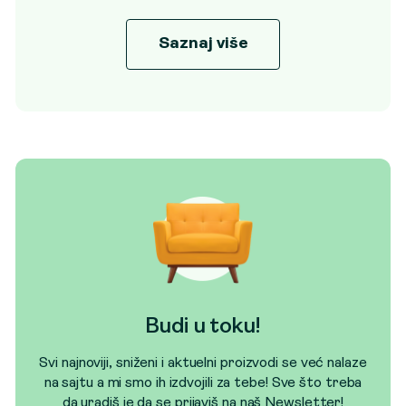
Saznaj više
Budi u toku!
Svi najnoviji, sniženi i aktuelni proizvodi se već nalaze
na sajtu a mi smo ih izdvojili za tebe! Sve što treba
da uradiš je da se prijaviš na naš Newsletter!