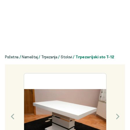
Početna
/
Nameštaj
/
Trpezarija
/
Stolovi
/ Trpezarijski sto T-12