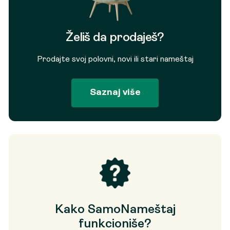
Želiš da prodaješ?
Prodajte svoj polovni, novi ili stari nameštaj
Saznaj više
Kako SamoNameštaj
funkcioniše?