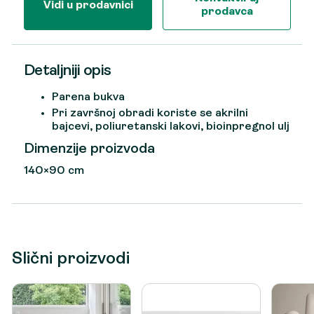
Vidi u prodavnici
prodavca
Detaljniji opis
Parena bukva
Pri završnoj obradi koriste se akrilni
bajcevi, poliuretanski lakovi, bioinpregnol ulj
Dimenzije proizvoda
140×90 cm
Slični proizvodi