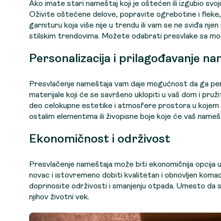
Ako imate stari nameštaj koji je oštećen ili izgubio svo
Oživite oštećene delove, popravite ogrebotine i fleke,
garnituru koja više nije u trendu ili vam se ne sviđa njen
stilskim trendovima. Možete odabrati presvlake sa mode
Personalizacija i prilagođavanje n
Presvlačenje nameštaja vam daje mogućnost da ga perso
materijale koji će se savršeno uklopiti u vaš dom i pruži
deo celokupne estetike i atmosfere prostora u kojem se 
ostalim elementima ili živopisne boje koje će vaš namešta
Ekonomičnost i održivost
Presvlačenje nameštaja može biti ekonomičnija opcij
novac i istovremeno dobiti kvalitetan i obnovljen koma
doprinosite održivosti i smanjenju otpada. Umesto da s
njihov životni vek.