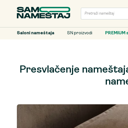
Saloni nameštaja
SN proizvodi
PREMIUM s
Presvlačenje nameštaja 
name