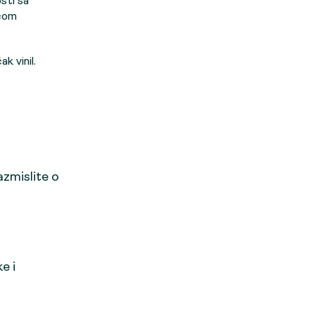
sti sa
oćom
k vinil.
azmislite o
e i