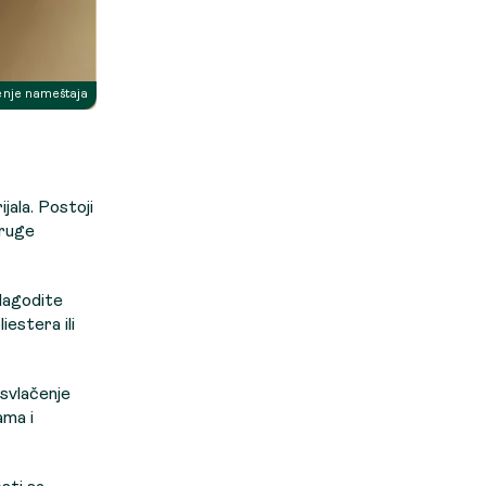
enje nameštaja
jala. Postoji
druge
ilagodite
estera ili
esvlačenje
ama i