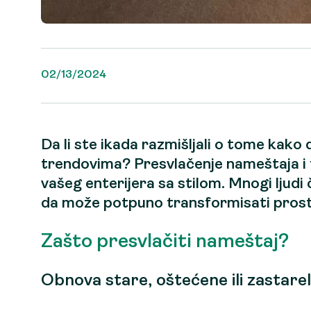
02/13/2024
Da li ste ikada razmišljali o tome kako 
trendovima?
Presvlačenje nameštaja
i
vašeg enterijera sa stilom. Mnogi ljudi 
da može potpuno transformisati prosto
Zašto presvlačiti nameštaj?
Obnova stare, oštećene ili zastare