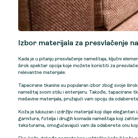
Izbor materijala za presvlačenje n
Kada je u pitanju presvlačenje nameštaja, ključni elemen
širok spektar opcija koje možete koristiti za presvlače
relevantne materijale.
Tapacirane tkanine su popularan izbor zbog svoje širo
nameštaj svom stilu i enterijeru. Takođe, tapacirane tka
mešavine materijala, pružajući vam opciju da odaberet
Koža je luksuzan i izdržljiv materijal koji daje eleganta
garnitura, fotelja i drugih komada nameštaja koji zahtev
teksturama, omogućavajući vam da odaberete onu koja 