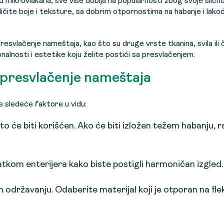
 mikrovlakana, sve više dobija na popularnosti zbog svoje slično
ličite boje i teksture, sa dobrim otpornostima na habanje i lak
esvlačenje nameštaja, kao što su druge vrste tkanina, svila ili ča
alnosti i estetike koju želite postići sa presvlačenjem.
a presvlačenje nameštaja
e sledeće faktore u vidu:
o će biti korišćen. Ako će biti izložen težem habanju, r
atkom enterijera kako biste postigli harmoničan izgled.
m održavanju. Odaberite materijal koji je otporan na flek