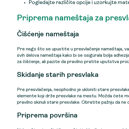
Pogledajte različite opcije i uzorkujte ma
Priprema nameštaja za presvl
Čišćenje nameštaja
Pre nego što se upustite u presvlačenje nameštaja, važn
svih delova nameštaja kako bi se osigurala bolja adhezi
za čišćenje, ali pazite da pravilno pratite uputstva pr
Skidanje starih presvlaka
Pre presvlačenja, neophodno je ukloniti stare presvlake
elemente koji drže presvlake na mestu. Možda ćete mor
pravilno skinuli stare presvlake. Obratite pažnju da ne
Priprema površina