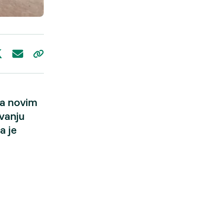
ga novim
avanju
a je