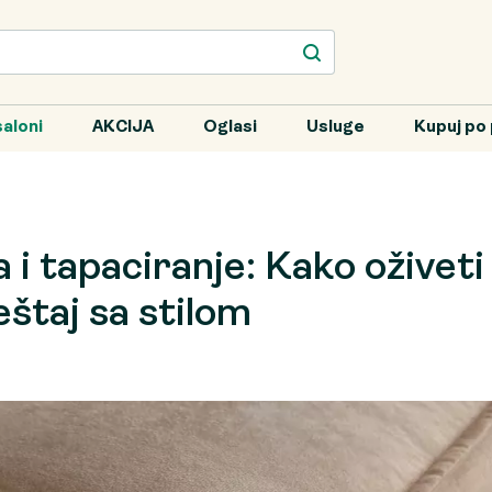
aloni
AKCIJA
Oglasi
Usluge
Kupuj po 
i tapaciranje: Kako oživeti 
štaj sa stilom