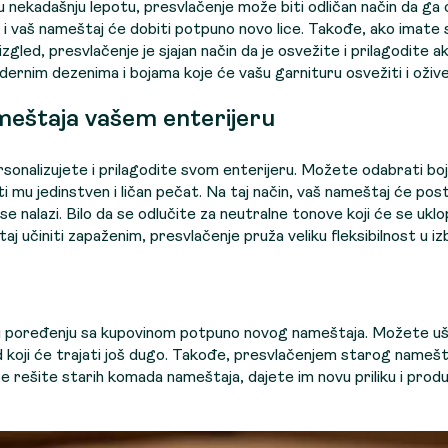
ju nekadašnju lepotu, presvlačenje može biti odličan način da ga 
 i vaš nameštaj će dobiti potpuno novo lice. Takođe, ako imate 
 izgled, presvlačenje je sjajan način da je osvežite i prilagodite a
rnim dezenima i bojama koje će vašu garnituru osvežiti i ožive
ameštaja vašem enterijeru
nalizujete i prilagodite svom enterijeru. Možete odabrati boj
ti mu jedinstven i ličan pečat. Na taj način, vaš nameštaj će pos
nalazi. Bilo da se odlučite za neutralne tonove koji će se uklop
j učiniti zapaženim, presvlačenje pruža veliku fleksibilnost u iz
a u poređenju sa kupovinom potpuno novog nameštaja. Možete u
d koji će trajati još dugo. Takođe, presvlačenjem starog namešt
e rešite starih komada nameštaja, dajete im novu priliku i prod