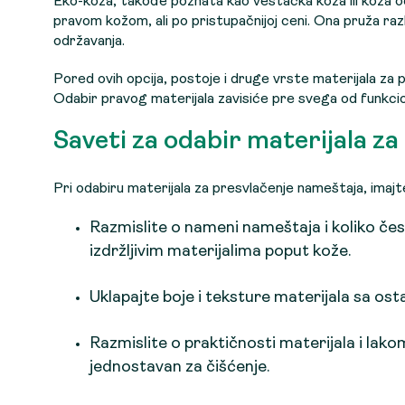
Eko-koža, takođe poznata kao veštačka koža ili koža od
pravom kožom, ali po pristupačnijoj ceni. Ona pruža raz
održavanja.
Pored ovih opcija, postoje i druge vrste materijala za pr
Odabir pravog materijala zavisiće pre svega od funkcion
Saveti za odabir materijala z
Pri odabiru materijala za presvlačenje nameštaja, imajt
Razmislite o nameni nameštaja i koliko čest
izdržljivim materijalima poput kože.
Uklapajte boje i teksture materijala sa ost
Razmislite o praktičnosti materijala i lako
jednostavan za čišćenje.