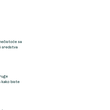
 nečistoće sa
li sredstva
druge
 kako biste