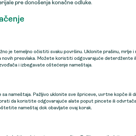
terijale pre donošenja konačne odluke.
ačenje
o je temeljno očistiti svaku površinu. Uklonite prašinu, mrlje i
ja novih presvlaka. Možete koristiti odgovarajuće deterdžente i
oizvođača i izbegavate oštećenje nameštaja.
 sa nameštaja. Pažljivo uklonite sve špriceve, uvrtne kopče ili 
ati da koristite odgovarajuće alate poput pincete ili odvrtača
 oštetite nameštaj dok obavljate ovaj korak.