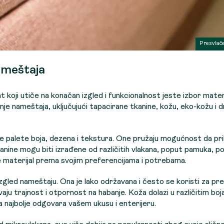
Presvlač
ameštaja
t koji utiče na konačan izgled i funkcionalnost jeste izbor materi
nje nameštaja, uključujući tapacirane tkanine, kožu, eko-kožu i 
ke palete boja, dezena i tekstura. One pružaju mogućnost da pr
nine mogu biti izrađene od različitih vlakana, poput pamuka, poli
e materijal prema svojim preferencijama i potrebama.
n izgled nameštaju. Ona je lako održavana i često se koristi za pr
aju trajnost i otpornost na habanje. Koža dolazi u različitim boj
najbolje odgovara vašem ukusu i enterijeru.