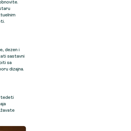
obnovite.
staru
ktuelnim
ti.
e, dezen i
tati sastavni
iti sa
boru dizajna.
štedeti
aja
užavate