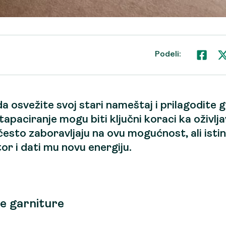
Podeli:
da osvežite svoj stari
nameštaj
i prilagodite 
tapaciranje
mogu biti ključni koraci ka oživlj
često zaboravljaju na ovu mogućnost, ali istin
r i dati mu novu energiju.
le garniture